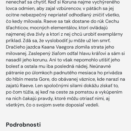
nenechať sa chytiť. Keď si Koruna najme vychýreného
lovca odmien, aby zajal vzbúrencov, v pätách sa jej
ocitne nebezpečný nepriateľ odhodlaný zničiť všetko,
čo kedy milovala. Raeve sa tak dostane do rúk Cechu
šľachticov, mocných elementálov, ktorí ovládajú
najmenej dva živly a ktorí z nej chcú urobiť exemplárny
príklad. Zdá sa, že vyslobodiť ju môže už len smrť.
Dračieho jazdca Kaana Vaegora zlomila strata jeho
milovanej. Zaslepený žiaľom odťal hlavu kráľovi a sám si
nasadil jeho korunu. Ani to však nepomohlo utíšiť jeho
bolesť a ostala mu iba posledná nádej. Neúnavné
pátranie po úlomkoch padnutého mesiaca ho privádza
do hlbín mesta Gore, do obávanej väznice, kde narazí na
zajatú Raeve. Len spoločnými silami dokážu získať to,
po čom túžia, aj keď na ceste za pomstou a vykúpením
na nich čakajú pravdy, ktoré môžu otriasť nimi, aj
všetkým, čo o svojom svete doposiaľ vedeli.
Podrobnosti