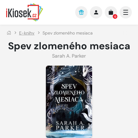
Přejít na hlavní obsah
0
E-knihy
Spev zlomeného mesiaca
Spev zlomeného mesiaca
Sarah A. Parker