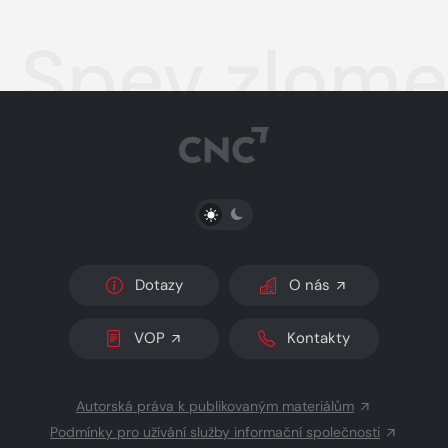
Spev zlom
PŘEPNOUT SVĚTLÝ/TMAVÝ REŽIM
Dotazy
O nás
VOP
Kontakty
Autorská práva k publikovaným materiálům
Podmínky pro užívání služby informační společnosti