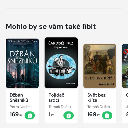
Mohlo by se vám také líbit
Džbán
Pojídač
Svět bez
Sněžníků
srdcí
kříže
Petra Nachtmanová
Tomáš Dušek
Tomáš Dušek
J
169
1
169
Kč
Kč
Kč