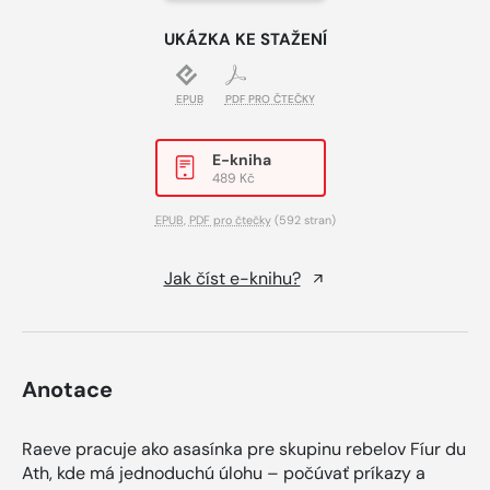
UKÁZKA KE STAŽENÍ
EPUB
PDF PRO ČTEČKY
E-kniha
489 Kč
EPUB
,
PDF pro čtečky
(592 stran)
Jak číst e-knihu?
Anotace
Raeve pracuje ako asasínka pre skupinu rebelov Fíur du
Ath, kde má jednoduchú úlohu – počúvať príkazy a