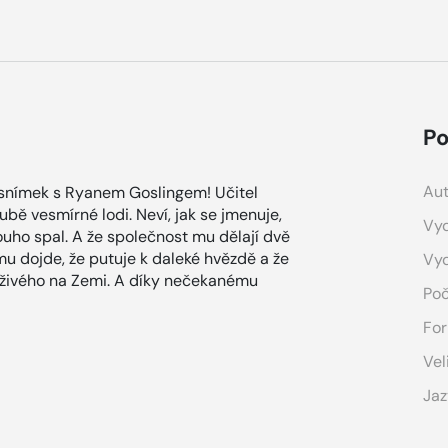
Po
Aut
ní snímek s Ryanem Goslingem! Učitel
bě vesmírné lodi. Neví, jak se jmenuje,
Vyd
louho spal. A že společnost mu dělají dvě
 dojde, že putuje k daleké hvězdě a že
Vy
o živého na Zemi. A díky nečekanému
Poč
For
Vel
Jaz