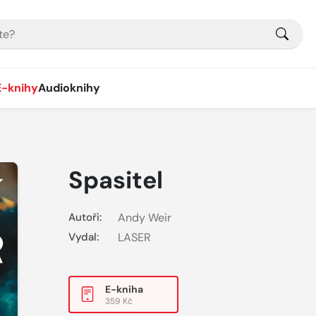
E-knihy
Audioknihy
Spasitel
Autoři:
Andy Weir
Vydal:
LASER
E-kniha
359 Kč