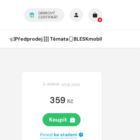
DÁRKOVÝ
CERTIFIKÁT
0
Předprodej
Témata
BLESKmobil
E-KNIHA
(
EPUB
,
MOBI
)
359
Kč
Koupit
Ihned
ke stažení
?