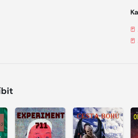
Ka
íbit