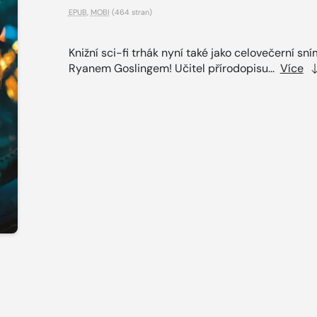
EPUB
,
MOBI
(464 stran)
Knižní sci-fi trhák nyní také jako celovečerní sn
Ryanem Goslingem! Učitel přírodopisu...
Více