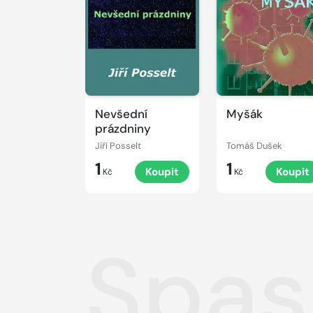
Nevšední
Myšák
prázdniny
Jiří Posselt
Tomáš Dušek
1
1
Koupit
Koupit
Kč
Kč
Spas