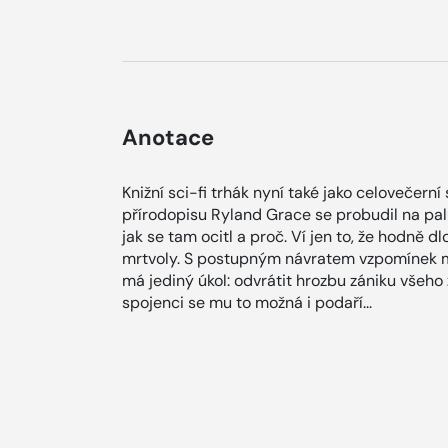
Anotace
Knižní sci-fi trhák nyní také jako celovečer
přírodopisu Ryland Grace se probudil na palu
jak se tam ocitl a proč. Ví jen to, že hodně d
mrtvoly. S postupným návratem vzpomínek mu
má jediný úkol: odvrátit hrozbu zániku všeh
spojenci se mu to možná i podaří...