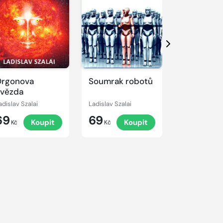
Další
rgonova
Soumrak robotů
Dvojnáso
vězda
dvojník
adislav Szalai
Ladislav Szalai
69
69
69
Koupit
Koupit
K
Kč
Kč
Kč