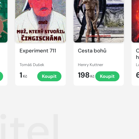
Experiment 711
Cesta bohů
O
h
Tomáš Dušek
Henry Kuttner
L
1
198
Koupit
Koupit
Kč
Kč
itel