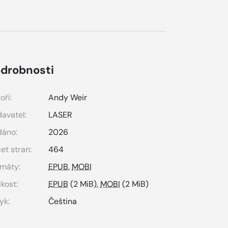
drobnosti
oři:
Andy Weir
avatel:
LASER
dáno:
2026
et stran:
464
máty:
EPUB
,
MOBI
ikost:
EPUB
(2 MiB),
MOBI
(2 MiB)
yk:
Čeština