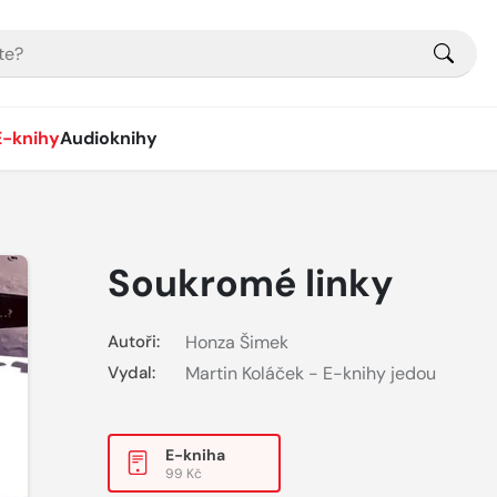
E-knihy
Audioknihy
Soukromé linky
Autoři:
Honza Šimek
Vydal:
Martin Koláček - E-knihy jedou
E-kniha
99 Kč