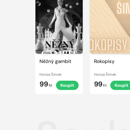
Něžný gambit
Rokopisy
Honza Šimek
Honza Šimek
99
99
Koupit
Koupit
Kč
Kč