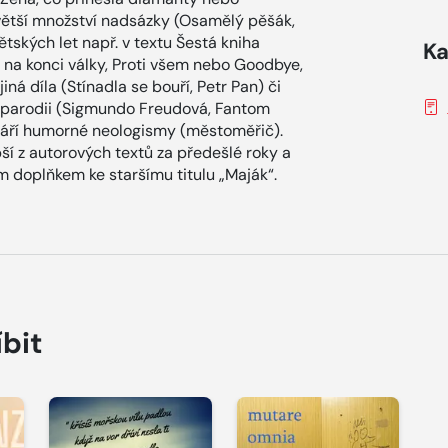
větší množství nadsázky (Osamělý pěšák,
tských let např. v textu Šestá kniha
Ka
i na konci války, Proti všem nebo Goodbye,
ná díla (Stínadla se bouří, Petr Pan) či
 v parodii (Sigmundo Freudová, Fantom
váří humorné neologismy (městoměřič).
pší z autorových textů za předešlé roky a
 doplňkem ke staršímu titulu „Maják“.
íbit