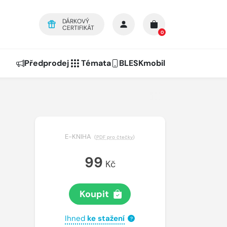
DÁRKOVÝ
CERTIFIKÁT
0
Předprodej
Témata
BLESKmobil
E-KNIHA
(
PDF pro čtečky
)
99
Kč
Koupit
Ihned
ke stažení
?