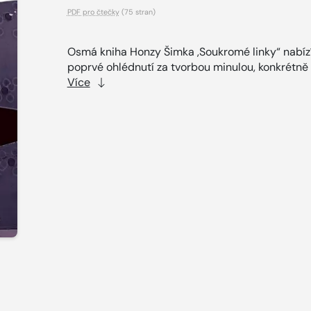
PDF pro čtečky
(75 stran)
Osmá kniha Honzy Šimka ,Soukromé linky“ nabíz
poprvé ohlédnutí za tvorbou minulou, konkrétně z
Více