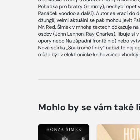
Pohádka pro bratry Grimmy), nechybí opět 
Panáček voodoo a další). Autor se vrací do dě
džunglí, velmi aktuální se pak mohou jevit Ps
Mr. Red. Šimek v mnoha textech odkazuje na ji
osoby (John Lennon, Ray Charles), libuje si
opory nebo Na západní frontě nic) nebo vyt
Nová sbírka „Soukromé linky“ nabízí to nejle
může být v elektronické knihovničce vhodným
Mohlo by se vám také l