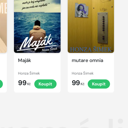
Maják
mutare omnia
Honza Šimek
Honza Šimek
99
99
Koupit
Koupit
Kč
Kč