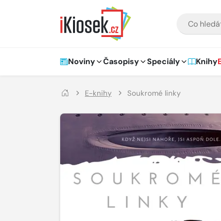
Přejít na hlavní obsah
VYHLEDÁVÁNÍ
Hlavní navigace
Noviny
Časopisy
Speciály
Knihy
E-knihy
Soukromé linky