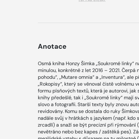
Anotace
Osmá kniha Honzy Šimka „Soukromé linky“ na
minulou, konkrétně z let 2016 – 2021. Čerpá
pohodu“, „Mutare omnia“ a „Inventura“, ale př
„Rokopisy“, který se věnoval čistě volnému v
formu písňových textů, která je autorovi, jak s
knihy předešlé, tak i „Soukromé linky“ mají 
slovo a fotografii. Starší texty byly znovu a
revidovány. Komu se dostala do ruky Šimkova
nadále svůj v hrátkách s jazykem (např. kdo 
zrcadlí) a snaží se být precizní při rýmování (
nevětráno nebo bez kapes / zaštěká pes). Zá
mezilidské vztahy s důrazem na ty milostné 