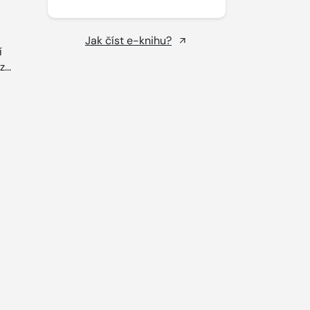
Jak číst e-knihu?
í
...