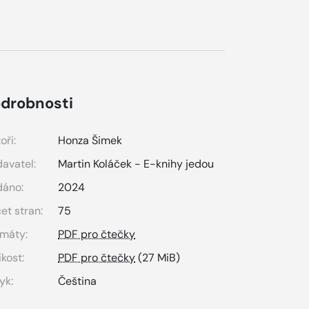
drobnosti
oři:
Honza Šimek
avatel:
Martin Koláček - E-knihy jedou
dáno:
2024
et stran:
75
máty:
PDF pro čtečky
ikost:
PDF pro čtečky
(27 MiB)
yk:
Čeština