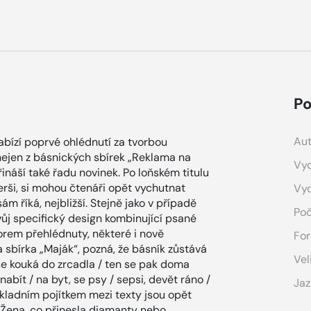
Po
Aut
bízí poprvé ohlédnutí za tvorbou
 nejen z básnických sbírek „Reklama na
Vyd
ináší také řadu novinek. Po loňském titulu
erši, si mohou čtenáři opět vychutnat
Vy
ám říká, nejbližší. Stejně jako v případě
Poč
svůj specifický design kombinující psané
utorem přehlédnuty, některé i nově
For
 sbírka „Maják“, pozná, že básník zůstává
Vel
se kouká do zrcadla / ten se pak doma
nabít / na byt, se psy / sepsi, devět ráno /
Jaz
kladním pojítkem mezi texty jsou opět
(Žena, co přinesla diamanty nebo