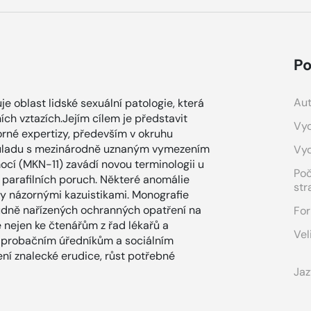
Po
Aut
oblast lidské sexuální patologie, která
ch vztazích.Jejím cílem je představit
Vyd
orné expertizy, především v okruhu
ouladu s mezinárodně uznaným vymezením
Vy
mocí (MKN-11) zavádí novou terminologii u
Po
 parafilních poruch. Některé anomálie
str
y názornými kazuistikami. Monografie
udně nařízených ochranných opatření na
For
e nejen ke čtenářům z řad lékařů a
Vel
m, probačním úředníkům a sociálním
ní znalecké erudice, růst potřebné
Jaz