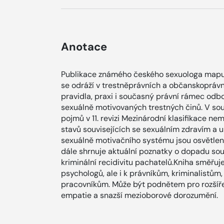
Anotace
Publikace známého českého sexuologa mapuje 
se odráží v trestněprávních a občanskoprávní
pravidla, praxi i současný právní rámec odb
sexuálně motivovaných trestných činů. V s
pojmů v 11. revizi Mezinárodní klasifikace ne
stavů souvisejících se sexuálním zdravím a u
sexuálně motivačního systému jsou osvětlen
dále shrnuje aktuální poznatky o dopadu so
kriminální recidivitu pachatelů.Kniha směřuj
psychologů, ale i k právníkům, kriminalistů
pracovníkům. Může být podnětem pro rozšíře
empatie a snazší mezioborové dorozumění.