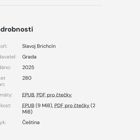
drobnosti
oři:
Slavoj Brichcín
avatel:
Grada
dáno:
2025
čet
280
an:
máty:
EPUB
,
PDF pro čtečky
ikost:
EPUB
(9 MiB),
PDF pro čtečky
(2
MiB)
yk:
Čeština