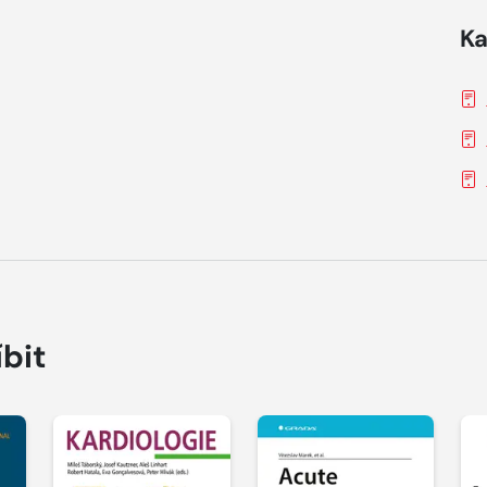
Ka
íbit