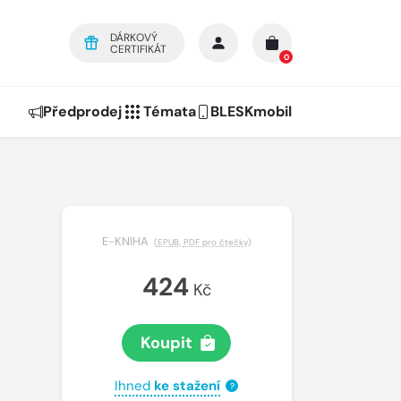
DÁRKOVÝ
CERTIFIKÁT
0
Předprodej
Témata
BLESKmobil
E-KNIHA
(
EPUB
,
PDF pro čtečky
)
424
Kč
Koupit
Ihned
ke stažení
?