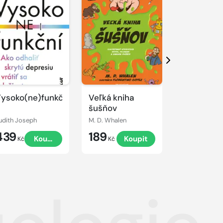
Další
ysoko(ne)funkční
Veľká kniha
Ošetřovat
šušňov
postupy p
zdravotni
udith Joseph
M. D. Whalen
záchranáře
439
189
424
Koupit
Koupit
2., přepr
Kč
Kč
Kč
vydání