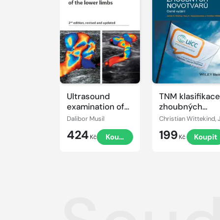
Ultrasound
TNM klasifikace
examination of
zhoubných
the lower limbs
novotvarů
Dalibor Musil
424
199
Koupit
Koupit
Kč
Kč