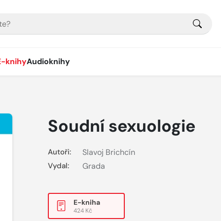
E-knihy
Audioknihy
Soudní sexuologie
Autoři:
Slavoj Brichcín
Vydal:
Grada
E-kniha
424 Kč