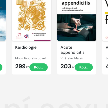
Kardiologie
Acute
V
appendicitis
Christian Wittekind, James D. Brierley, Mary K. Gospodarowicz
Miloš Táborský, Josef Kautzner, Aleš Linhart
Vitězslav Marek
J
299
203
Koupit
Koupit
Kč
Kč