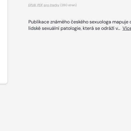
EPUB
,
PDF pro čtečky
(280 stran)
Publikace známého českého sexuologa mapuje 
lidské sexuální patologie, která se odráží v...
Víc