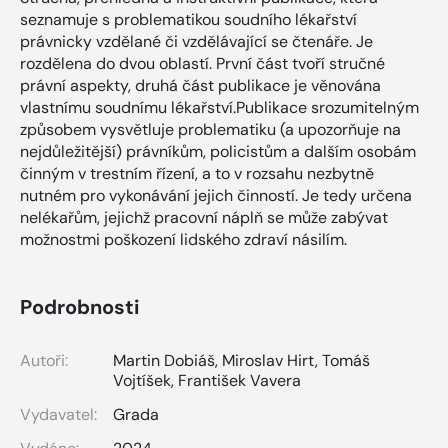
seznamuje s problematikou soudního lékařství
právnicky vzdělané či vzdělávající se čtenáře. Je
rozdělena do dvou oblastí. První část tvoří stručné
právní aspekty, druhá část publikace je věnována
vlastnímu soudnímu lékařství.Publikace srozumitelným
způsobem vysvětluje problematiku (a upozorňuje na
nejdůležitější) právníkům, policistům a dalším osobám
činným v trestním řízení, a to v rozsahu nezbytně
nutném pro vykonávání jejich činností. Je tedy určena
nelékařům, jejichž pracovní náplň se může zabývat
možnostmi poškození lidského zdraví násilím.
Podrobnosti
Autoři:
Martin Dobiáš
,
Miroslav Hirt
,
Tomáš
Vojtíšek
,
František Vavera
Vydavatel:
Grada