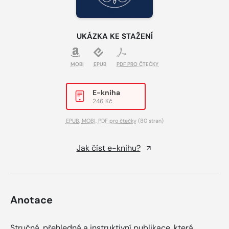
UKÁZKA KE STAŽENÍ
MOBI
EPUB
PDF PRO ČTEČKY
E-kniha
246 Kč
EPUB
,
MOBI
,
PDF pro čtečky
(80 stran)
Jak číst e-knihu?
Anotace
Stručná, přehledná a instruktivní publikace, která