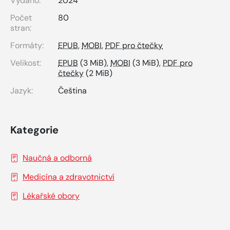
Vydáno:
2024
Počet
80
stran:
Formáty:
EPUB
,
MOBI
,
PDF pro čtečky
Velikost:
EPUB
(3 MiB),
MOBI
(3 MiB),
PDF pro
čtečky
(2 MiB)
Jazyk:
Čeština
Kategorie
Naučná a odborná
Medicína a zdravotnictví
Lékařské obory