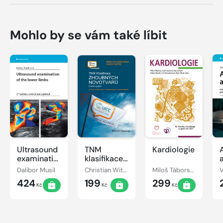
Mohlo by se vám také líbit
Ultrasound
TNM
Kardiologie
examination
klasifikace
of the
zhoubných
Dalibor Musil
Christian Wittekind, James D. Brierley, Mary K. Gospodarowicz
Miloš Táborský, Josef Kautzner, Aleš Linhart
lower limbs
novotvarů
424
199
299
Kč
Kč
Kč