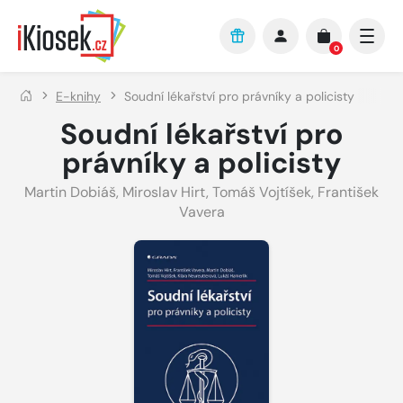
Přejít na hlavní obsah
0
E-knihy
Soudní lékařství pro právníky a policisty
Soudní lékařství pro
právníky a policisty
Martin Dobiáš
,
Miroslav Hirt
,
Tomáš Vojtíšek
,
František
Vavera