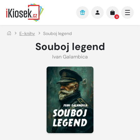
Přejít na hlavní obsah
0
E-knihy
Souboj legend
Souboj legend
Ivan Galambica