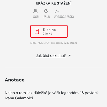
UKÁZKA KE STAŽENÍ
MOBI
EPUB
PDF PRO ČTEČKY
E-kniha
249 Kč
EPUB
,
MOBI
,
PDF pro čtečky
(237 stran)
Jak číst e-knihu?
Anotace
Nejen o tom, jak důležité je věřit legendám. 16 povídek
Ivana Galambici.