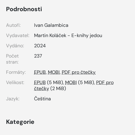
Podrobnosti
Autoři:
Ivan Galambica
Vydavatel:
Martin Koláček - E-knihy jedou
Vydáno:
2024
Počet
237
stran:
Formáty:
EPUB
,
MOBI
,
PDF pro čtečky
Velikost:
EPUB
(5 MiB),
MOBI
(5 MiB),
PDF pro
čtečky
(2 MiB)
Jazyk:
Čeština
Kategorie