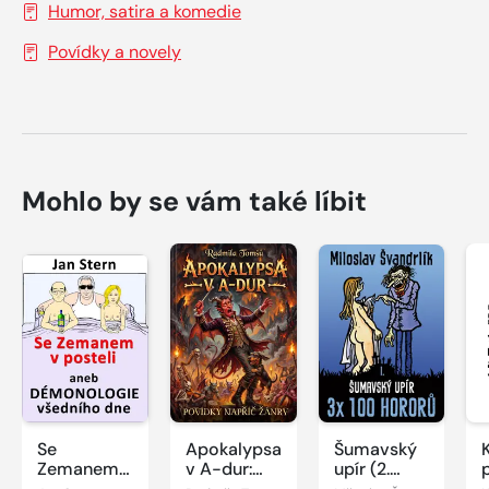
Humor, satira a komedie
Povídky a novely
Mohlo by se vám také líbit
Se
Apokalypsa
Šumavský
Zemanem
v A-dur:
upír (2.
v posteli
Povídky
vydání) -