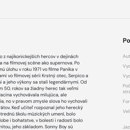
Po
Aut
 z najikonickejších hercov v dejinách
a na filmovej scéne ako supernova. Po
Vyd
ú úlohu v roku 1971 vo filme Panika v
mi vo filmovej sérii Krstný otec, Serpico a
Vy
i a jeho výkony sa stali legendárnymi. Od
Po
50. rokov sa žiadny herec tak veľmi
str
acina vychovávala milujúca, ale
ia, no v pravom zmysle slova ho vychovali
For
átov. Keď učiteľ rozpoznal jeho herecký
Vel
Strednú školu múzických umení, bolo
be i bohatstve, v bolesti i radosti bolo
itou, jeho základom. Sonny Boy sú
Jaz