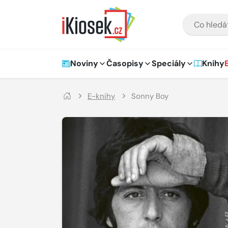
Přejít na hlavní obsah
VYHLEDÁVÁNÍ
Hlavní navigace
Noviny
Časopisy
Speciály
Knihy
E-knihy
Sonny Boy