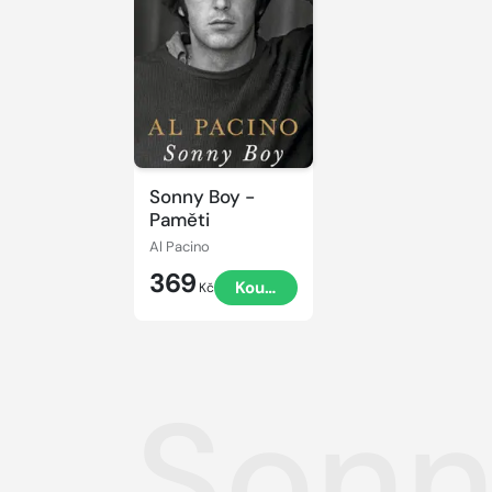
Sonny Boy -
Paměti
Al Pacino
369
Koupit
Kč
Sonn