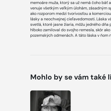
memoáre muža, ktorý sa už nemá čoho báť a 
venuje všetkým veľkým úlohám, zásadným s
ako rozporom medzi tvorivosťou a komerciou
lásky a neochvejnej cieľavedomosti. Láska v
svetlá, ktoré jasne žiaria, môžu jedného dňa 
hlboko zamiloval do svojho remesla, skôr ako 
pozemských odmenách. A táto láska v ňom n
Mohlo by se vám také l