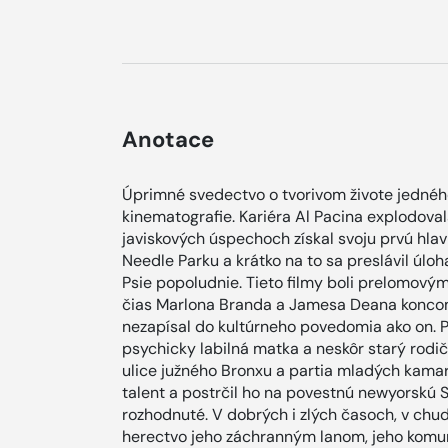
Anotace
Úprimné svedectvo o tvorivom živote jedného
kinematografie. Kariéra Al Pacina explodoval
javiskových úspechoch získal svoju prvú hlavn
Needle Parku a krátko na to sa preslávil úloha
Psie popoludnie. Tieto filmy boli prelomovým
čias Marlona Branda a Jamesa Deana koncom 
nezapísal do kultúrneho povedomia ako on. P
psychicky labilná matka a neskôr starý rodič
ulice južného Bronxu a partia mladých kamar
talent a postrčil ho na povestnú newyorskú 
rozhodnuté. V dobrých i zlých časoch, v chudo
herectvo jeho záchranným lanom, jeho komun