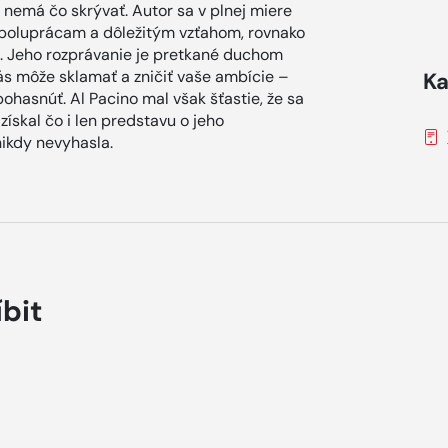
nemá čo skrývať. Autor sa v plnej miere
poluprácam a dôležitým vzťahom, rovnako
. Jeho rozprávanie je pretkané duchom
ás môže sklamať a zničiť vaše ambície –
Ka
pohasnúť. Al Pacino mal však šťastie, že sa
získal čo i len predstavu o jeho
ikdy nevyhasla.
íbit