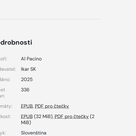
drobnosti
oři:
Al Pacino
avatel:
Ikar SK
dáno:
2025
čet
336
an:
máty:
EPUB
,
PDF pro čtečky
ikost:
EPUB
(32 MiB),
PDF pro čtečky
(2
MiB)
yk:
Slovenština