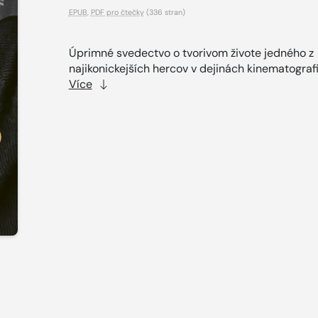
EPUB
,
PDF pro čtečky
(336 stran)
Úprimné svedectvo o tvorivom živote jedného z
najikonickejších hercov v dejinách kinematografie
Více