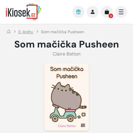
Přejít na hlavní obsah
0
E-knihy
Som mačička Pusheen
Som mačička Pusheen
Claire Belton