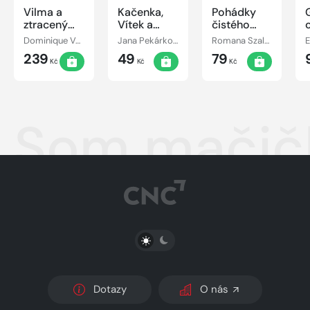
Vilma a
Kačenka,
Pohádky
ztracený
Vítek a
čistého
den
jejich
srdce
Dominique Valente
Jana Pekárková
Romana Szalaiová
E
pohádkové
239
49
79
dobrodružství
Kč
Kč
Kč
Som mačič
PŘEPNOUT SVĚTLÝ/TMAVÝ REŽIM
Dotazy
O nás