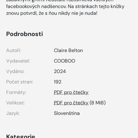
facebookových nadšencov. Na stránkach tejto knižky
znovu potvrdí, že s ňou nikdy nie je nuda!
Podrobnosti
Autoři:
Claire Belton
Vydavatel:
COOBOO
Vydáno:
2024
Počet stran:
192
Formáty:
PDF pro čtečky
Velikost:
PDF pro čtečky
(8 MiB)
Jazyk:
Slovenština
Kategorie