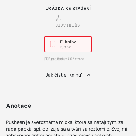
UKÁZKA KE STAŽENÍ
PDF PRO ČTEČKY
E-kniha
198 Kč
PDF pro čtečky
(192 stran)
Jak číst e-knihu?
Anotace
Pusheen je svetoznáma micka, ktorá sa netají tým, že
rada papká, spí, oblizuje sa a tvári sa roztomilo. Svojimi
zábavnými grifmi neustále rozosmieva všetkých