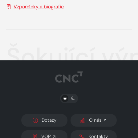
Vzpomínky a biografie
Šokující v
PŘEPNOUT SVĚTLÝ/TMAVÝ REŽIM
Dotazy
O nás
VOP
Kontakty