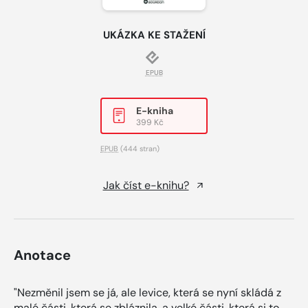
UKÁZKA KE STAŽENÍ
EPUB
E-kniha
399 Kč
EPUB
(444 stran)
Jak číst e-knihu?
Anotace
"Nezměnil jsem se já, ale levice, která se nyní skládá z
malé části, která se zbláznila, a velké části, která si to