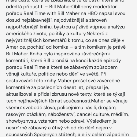
odmítá připustit. – Bill MaherOblíbený moderátor
pořadu Real Time with Bill Maher na HBO napsal svou
dosud nejzábavnější, nejodvážnější a zároveň
nejpotřebnější knihu: bystrou a jízlivě vtipnou analýzu
amerického života, politiky a kultury.Některé z
nejvýstižnějších komentářů k tomu, co se dnes děje v
Americe, pochází od komika – a tím komikem je právě
Bill Maher. Kniha byla inspirována závěrečnými
komentáři, které Bill pronáší na konci každé epizody
poradu Real Time a které se zábavným způsobem
věnují kultuře, politice nebo dění ve světě. Při
sestavování této knihy Maher prošel své závěrečné
komentáře za posledních deset let, přepsal je,
aktualizoval a přidal zbrusu nové texty, které se týkají
tech nejžhavějších témat současnosti.Maher se věnuje
všemu: svobodě slova, policejnímu násilí, drogám,
rasovým otázkám, náboženství, cancel culture, médiím,
showbyznysu, vztahům nebo zdraví. Výsledkem je
nesmírně zábavný a čtivý vhled do dění nejen v
současných Spojených státech, ale i v celém západním