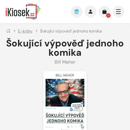
Přejít na hlavní obsah
0
E-knihy
Šokující výpověď jednoho komika
Šokující výpověď jednoho
komika
Bill Maher