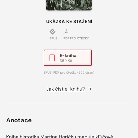
UKÁZKA KE STAŽENÍ
EPUB
PDF PRO ČTEČKY
E-kniha
369 Kč
EPUB
,
PDF pro čtečky
(352 stran)
Jak číst e-knihu?
Anotace
Kniha historika Martina Horičku mapuje kľúčové