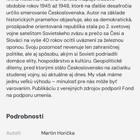
obdobie rokov 1945 až 1948, ktoré na ďalšie desaťročia
určilo smerovanie Československa. Autor na základe
historických prameňov objasňuje, ako sa demokratická,
prozápadne orientovaná republika stala po 2. svetovej
vojne satelitom Sovietskeho zväzu a prečo sa Česi a
Slováci na vyše 40 rokov ocitli uväznení za železnou
oponou. Svoju pozornosť nevenuje len zahraničnej
politike, ale aj spôsobu, akým si Sovieti podriadili
domáce elity, hospodárstvo a kultúru. Geopolitické
dilemy, pred ktorými stálo Československo na začiatku
studenej vojny, sú aktuálne aj dnes. My však máme
jednu veľkú výhodu – minulosť pre nás môže byť
varovaním. Publikáciu z verejných zdrojov podporil Fond
na podporu umenia.
Podrobnosti
Autoři:
Martin Horička