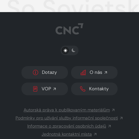
So Soviets
PŘEPNOUT SVĚTLÝ/TMAVÝ REŽIM
Dotazy
O nás
VOP
Kontakty
Autorská práva k publikovaným materiálům
Podmínky pro užívání služby informační společnosti
Informace o zpracování osobních údajů
Jednotná kontaktní místa