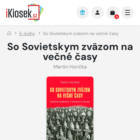
Přejít na hlavní obsah
0
E-knihy
So Sovietskym zväzom na večné časy
So Sovietskym zväzom na
večné časy
Martin Horička