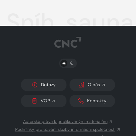
Pardubický
Sníh, sauna
PŘEPNOUT SVĚTLÝ/TMAVÝ REŽIM
Dotazy
O nás
VOP
Kontakty
Autorská práva k publikovaným materiálům
Podmínky pro užívání služby informační společnosti