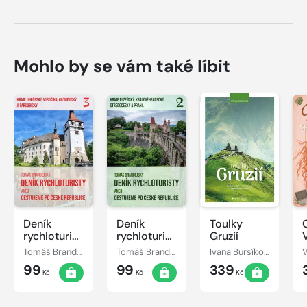
Mohlo by se vám také líbit
Deník
Deník
Toulky
rychloturisty,
rychloturisty,
Gruzií
3. díl: Kraje
2. díl: Kraje
Tomáš Brandejský
Tomáš Brandejský
Ivana Bursíková
Jihočeský,
Plzeňský,
99
99
339
Vysočina,
Královéhradecký,
Kč
Kč
Kč
Olomoucký
Středočeský
a
a Praha