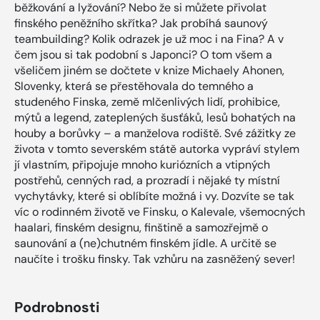
běžkování a lyžování? Nebo že si můžete přivolat
finského peněžního skřítka? Jak probíhá saunový
teambuilding? Kolik odrazek je už moc i na Fina? A v
čem jsou si tak podobní s Japonci? O tom všem a
všeličem jiném se dočtete v knize Michaely Ahonen,
Slovenky, která se přestěhovala do temného a
studeného Finska, země mlčenlivých lidí, prohibice,
mýtů a legend, zateplených šusťáků, lesů bohatých na
houby a borůvky – a manželova rodiště. Své zážitky ze
života v tomto severském státě autorka vypráví stylem
jí vlastním, připojuje mnoho kuriózních a vtipných
postřehů, cenných rad, a prozradí i nějaké ty místní
vychytávky, které si oblíbíte možná i vy. Dozvíte se tak
víc o rodinném životě ve Finsku, o Kalevale, všemocných
haalari, finském designu, finštině a samozřejmě o
saunování a (ne)chutném finském jídle. A určitě se
naučíte i trošku finsky. Tak vzhůru na zasněžený sever!
Podrobnosti