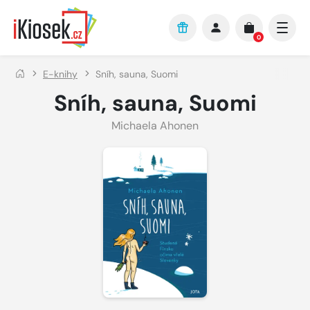
Přejít na hlavní obsah
0
E-knihy
Sníh, sauna, Suomi
Sníh, sauna, Suomi
Michaela Ahonen