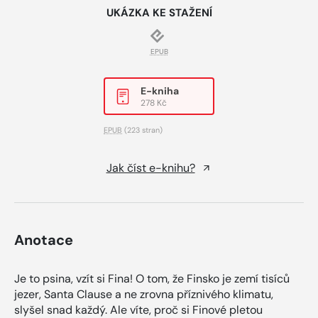
UKÁZKA KE STAŽENÍ
EPUB
E-kniha
278 Kč
EPUB
(223 stran)
Jak číst e-knihu?
Anotace
Je to psina, vzít si Fina! O tom, že Finsko je zemí tisíců
jezer, Santa Clause a ne zrovna příznivého klimatu,
slyšel snad každý. Ale víte, proč si Finové pletou