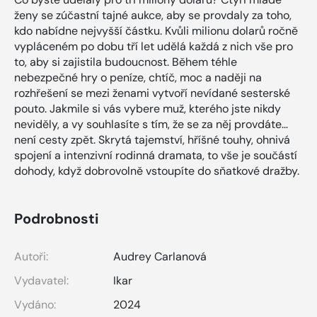
ženy se zúčastní tajné aukce, aby se provdaly za toho,
kdo nabídne nejvyšší částku. Kvůli milionu dolarů ročně
vypláceném po dobu tří let udělá každá z nich vše pro
to, aby si zajistila budoucnost. Během téhle
nebezpečné hry o peníze, chtíč, moc a naději na
rozhřešení se mezi ženami vytvoří nevídané sesterské
pouto. Jakmile si vás vybere muž, kterého jste nikdy
neviděly, a vy souhlasíte s tím, že se za něj provdáte…
není cesty zpět. Skrytá tajemství, hříšné touhy, ohnivá
spojení a intenzivní rodinná dramata, to vše je součástí
dohody, když dobrovolně vstoupíte do sňatkové dražby.
Podrobnosti
Autoři:
Audrey Carlanová
Vydavatel:
Ikar
Vydáno:
2024