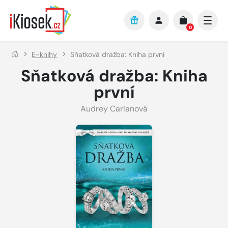
Přejít na hlavní obsah
0
E-knihy
Sňatková dražba: Kniha první
Sňatková dražba: Kniha
první
Audrey Carlanová