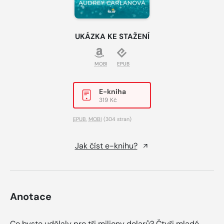
UKÁZKA KE STAŽENÍ
MOBI
EPUB
E-kniha
319 Kč
EPUB
,
MOBI
(304 stran)
Jak číst e-knihu?
Anotace
Co byste udělaly pro tři miliony dolarů? Čtyři mladé