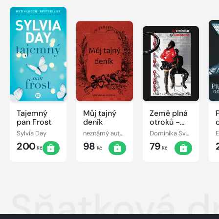
Tajemný
Můj tajný
Země plná
pan Frost
deník
otroků -
Pravda o
Sylvia Day
neznámý autor
Dominika Svobodová
E
(vašich)
200
98
79
mužích
Kč
Kč
Kč
Sňatková dr