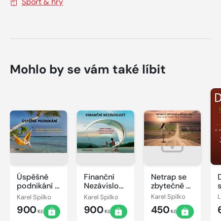
Sport & hry
Mohlo by se vám také líbit
Úspěšné
Finanční
Netrap se
podnikání -
Nezávislost
zbytečně a
podnikejte
jinak - styl
měj (se)
Karel Spilko
Karel Spilko
Karel Spilko
podle
života,
rád aneb
900
900
450
svých
vibrace,
co by to
Kč
Kč
Kč