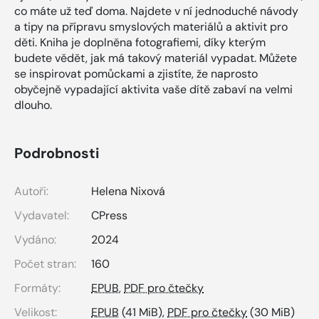
co máte už teď doma. Najdete v ní jednoduché návody
a tipy na přípravu smyslových materiálů a aktivit pro
děti. Kniha je doplněna fotografiemi, díky kterým
budete vědět, jak má takový materiál vypadat. Můžete
se inspirovat pomůckami a zjistíte, že naprosto
obyčejně vypadající aktivita vaše dítě zabaví na velmi
dlouho.
Podrobnosti
Autoři:
Helena Nixová
Vydavatel:
CPress
Vydáno:
2024
Počet stran:
160
Formáty:
EPUB
,
PDF pro čtečky
Velikost:
EPUB
(41 MiB),
PDF pro čtečky
(30 MiB)