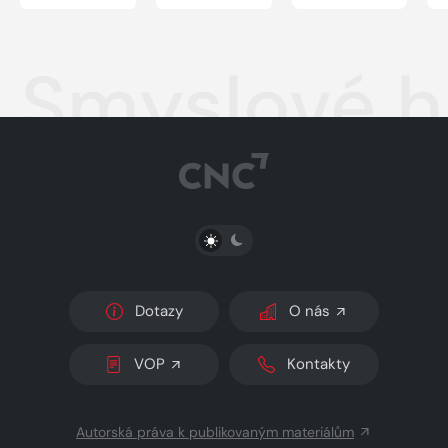
hodnot,
myšlenkové
bylo, kdyby
vlastností a
postupy a
to byla
vesmírných
praktické
láska
principů
kroky
Smyslové hr
PŘEPNOUT SVĚTLÝ/TMAVÝ REŽIM
Dotazy
O nás
VOP
Kontakty
Autorská práva k publikovaným materiálům