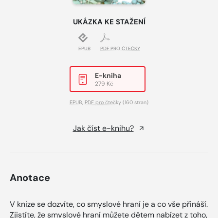
UKÁZKA KE STAŽENÍ
EPUB
PDF PRO ČTEČKY
E-kniha
279 Kč
EPUB
,
PDF pro čtečky
(160 stran)
Jak číst e-knihu?
Anotace
V knize se dozvíte, co smyslové hraní je a co vše přináší.
Zjistíte, že smyslové hraní můžete dětem nabízet z toho,