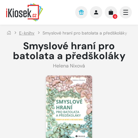
Přejít na hlavní obsah
0
E-knihy
Smyslové hraní pro batolata a předškoláky
Smyslové hraní pro
batolata a předškoláky
Helena Nixová