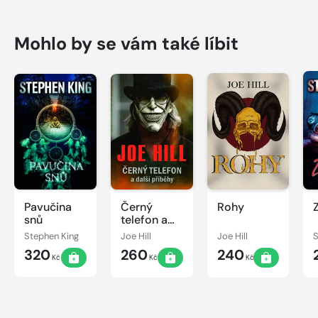
Mohlo by se vám také líbit
Pavučina
Černý
Rohy
snů
telefon a
další
Stephen King
Joe Hill
Joe Hill
S
příběhy
320
260
240
Kč
Kč
Kč