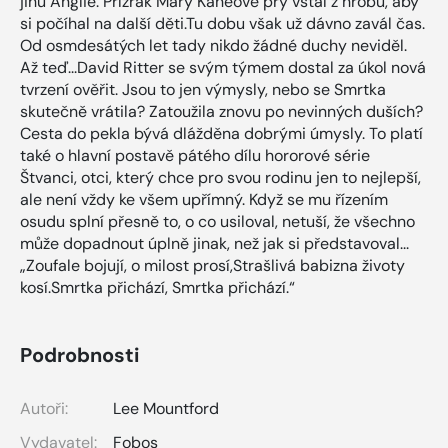
jihu Anglie. Přízrak Mary Kaneové prý vstal z hrobu, aby
si počíhal na další děti.Tu dobu však už dávno zavál čas.
Od osmdesátých let tady nikdo žádné duchy neviděl.
Až teď...David Ritter se svým týmem dostal za úkol nová
tvrzení ověřit. Jsou to jen výmysly, nebo se Smrtka
skutečně vrátila? Zatoužila znovu po nevinných duších?
Cesta do pekla bývá dlážděna dobrými úmysly. To platí
také o hlavní postavě pátého dílu hororové série
Štvanci, otci, který chce pro svou rodinu jen to nejlepší,
ale není vždy ke všem upřímný. Když se mu řízením
osudu splní přesně to, o co usiloval, netuší, že všechno
může dopadnout úplně jinak, než jak si představoval...
„Zoufale bojují, o milost prosí,Strašlivá babizna životy
kosí.Smrtka přichází, Smrtka přichází.“
Podrobnosti
Autoři:
Lee Mountford
Vydavatel:
Fobos