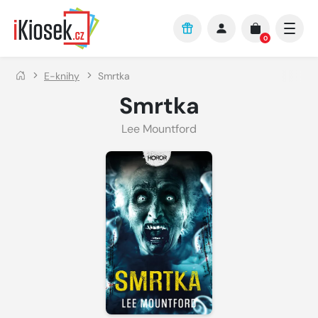
Přejít na hlavní obsah
0
E-knihy
Smrtka
Smrtka
Lee Mountford