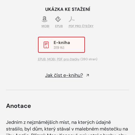
UKÁZKA KE STAŽENÍ
MOBI
EPUB
PDF PRO ČTEČKY
E-kniha
319 Kč
EPUB
,
MOBI
,
PDF pro čtečky
(280 stran)
Jak číst e-knihu?
Anotace
Jedním z nejznámějších míst, na kterých údajně
strašilo, byl dům, který stával v malebném městečku na