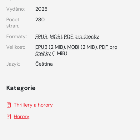
Vydáno:
2026
Počet
280
stran:
Formáty:
EPUB
,
MOBI
,
PDF pro čtečky
Velikost:
EPUB
(2 MiB),
MOBI
(2 MiB),
PDF pro
čtečky
(1 MiB)
Jazyk:
Čeština
Kategorie
Thrillery a horory
Horory