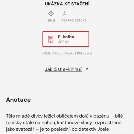
UKÁZKA KE STAŽENÍ
EPUB
PDF PRO ČTEČKY
E-kniha
382 Kč
EPUB
,
PDF pro čtečky
(384 stran)
Jak číst e-knihu?
Anotace
Tělo mladé dívky ležící obličejem dolů v bazénu – bílé
tenisky stále na nohou, kaštanové vlasy rozprostřené
jako svatozář – je to poslední, co detektiv Josie