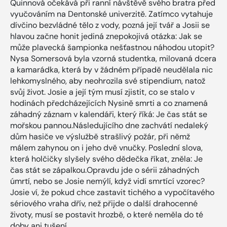
Quinnová očekává při ranní návštěvě svého bratra před
vyučováním na Dentonské univerzitě. Zatímco vytahuje
dívčino bezvládné tělo z vody, pozná její tvář a Josii se
hlavou začne honit jediná znepokojivá otázka: Jak se
může plavecká šampionka nešťastnou náhodou utopit?
Nysa Somersová byla vzorná studentka, milovaná dcera
a kamarádka, která by v žádném případě neudělala nic
lehkomyslného, aby neohrozila své stipendium, natož
svůj život. Josie a její tým musí zjistit, co se stalo v
hodinách předcházejících Nysině smrti a co znamená
záhadný záznam v kalendáři, který říká: Je čas stát se
mořskou pannou.Následujícího dne zachvátí nedaleký
dům hasiče ve výslužbě strašlivý požár, při němž
málem zahynou on i jeho dvě vnučky. Poslední slova,
která holčičky slyšely svého dědečka říkat, zněla: Je
čas stát se zápalkou.Opravdu jde o sérii záhadných
úmrtí, nebo se Josie nemýlí, když vidí smrtící vzorec?
Josie ví, že pokud chce zastavit tichého a vypočítavého
sériového vraha dřív, než přijde o další drahocenné
životy, musí se postavit hrozbě, o které neměla do té
doby ani tušení…