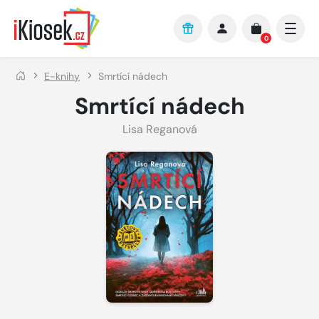
Přejít na hlavní obsah
0
E-knihy
Smrtící nádech
Smrtící nádech
Lisa Reganová