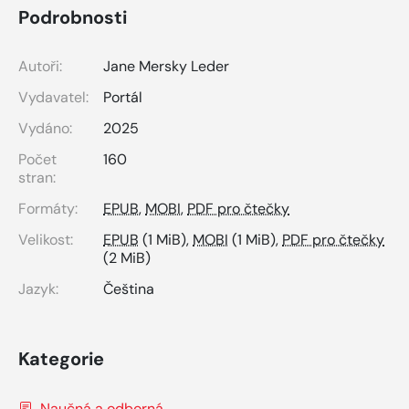
Podrobnosti
Autoři:
Jane Mersky Leder
Vydavatel:
Portál
Vydáno:
2025
Počet
160
stran:
Formáty:
EPUB
,
MOBI
,
PDF pro čtečky
Velikost:
EPUB
(1 MiB),
MOBI
(1 MiB),
PDF pro čtečky
(2 MiB)
Jazyk:
Čeština
Kategorie
Naučná a odborná