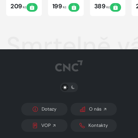
dítěti
209
199
389
Kč
Kč
Kč
Smrtelně vá
PŘEPNOUT SVĚTLÝ/TMAVÝ REŽIM
Dotazy
O nás
VOP
Kontakty