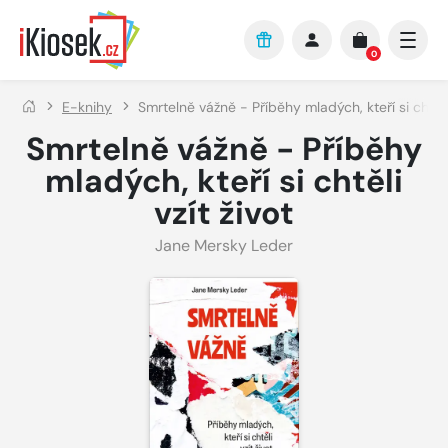
Přejít na hlavní obsah
0
E-knihy
Smrtelně vážně - Příběhy mladých, kteří si chtěli 
Smrtelně vážně - Příběhy
mladých, kteří si chtěli
vzít život
Jane Mersky Leder