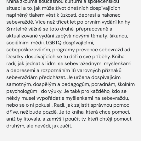
Kniha zkoumá současnou kulturní a společenskou
situaci a to, jak může život dnešních dospívajících
naplněný tlakem vést k úzkosti, depresi a nakonec
sebevraždě. Více než třicet let po prvním vydání knihy
Smrtelně vážně se toto druhé, přepracované a
aktualizované vydání zabývá novými tématy: šikanou,
sociálními médii, LGBTQ dospívajícími,
sebepoškozováním, programy prevence sebevražd ad.
Desítky dospívajících se tu dělí o své příběhy. Kniha
radí, jak jednat s lidmi se sebevražednými myšlenkami
a depresemi a rozpoznáním 16 varovných příznaků
sebevraždám předcházet. Je určena dospívajícím
samotným, dospělým a pedagogům, poradnám, školním
psychologům i do výuky. Je také pro každého, kdo se
někdy musel vypořádat s myšlenkami na sebevraždu,
nebo se o ni pokusil. Radí, jak zajistit správnou pomoc
dříve, než bude pozdě. Je to kniha, která chce pomoci,
aniž by litovala, a zamýšlí poučit ty, kteří chtějí pomoct
druhým, ale nevědí, jak začít.