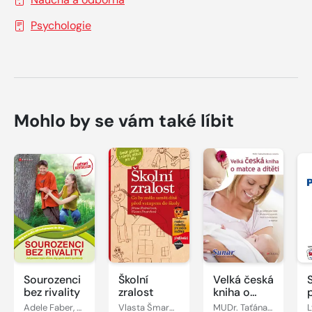
Psychologie
Mohlo by se vám také líbit
Sourozenci
Školní
Velká česká
bez rivality
zralost
kniha o
matce a
Adele Faber, Elaine Mazlish
Vlasta Šmardová, Jiřina Bednářová
MUDr. Taťána Hanáková
L