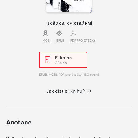
UKÁZKA KE STAŽENÍ
MOBI
EPUB
PDF PRO ČTEČKY
E-kniha
284 Kč
EPUB
,
MOBI
,
PDF pro čtečky
(160 stran)
Jak číst e-knihu?
Anotace