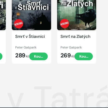
Smrť v Štiavnici
Smrť na Zlatých
Peter Gašparík
Peter Gašparík
289
269
Koupit
Koupit
Kč
Kč
 v Tatr