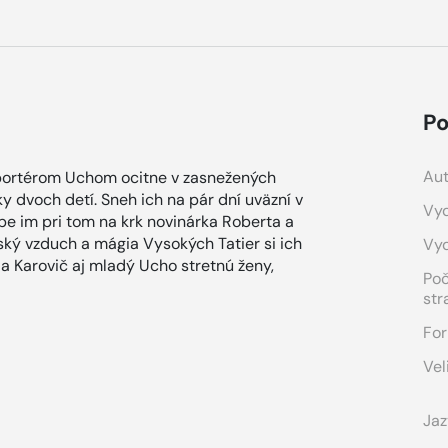
Po
Aut
reportérom Uchom ocitne v zasnežených
 dvoch detí. Sneh ich na pár dní uväzní v
Vyd
ape im pri tom na krk novinárka Roberta a
ský vzduch a mágia Vysokých Tatier si ich
Vy
a Karovič aj mladý Ucho stretnú ženy,
Po
str
For
Vel
Jaz