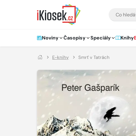
Přejít na hlavní obsah
VYHLEDÁVÁNÍ
Hlavní navigace
Noviny
Časopisy
Speciály
Knihy
E-knihy
Smrť v Tatrách