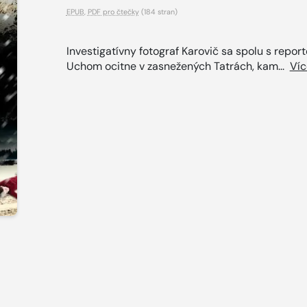
EPUB
,
PDF pro čtečky
(184 stran)
Investigatívny fotograf Karovič sa spolu s repor
Uchom ocitne v zasnežených Tatrách, kam...
Víc