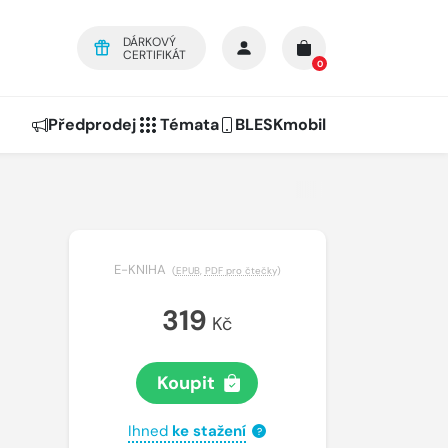
DÁRKOVÝ
CERTIFIKÁT
0
Předprodej
Témata
BLESKmobil
E-KNIHA
(
EPUB
,
PDF pro čtečky
)
319
Kč
Koupit
Ihned
ke stažení
?