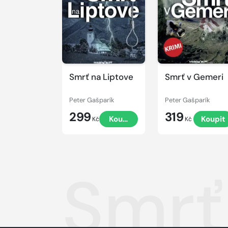
Smrť na Liptove
Smrť v Gemeri
Peter Gašparík
Peter Gašparík
299
319
Koupit
Koupit
Kč
Kč
Smrť