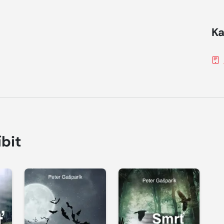
Ka
íbit