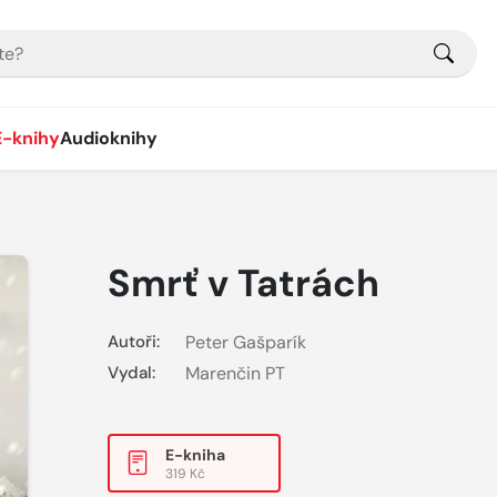
E-knihy
Audioknihy
Smrť v Tatrách
Autoři:
Peter Gašparík
Vydal:
Marenčin PT
E-kniha
319 Kč