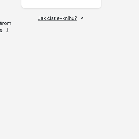
Jak číst e-knihu?
térom
e