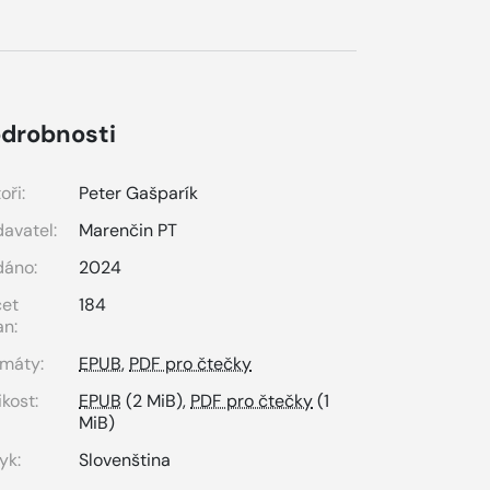
drobnosti
oři:
Peter Gašparík
avatel:
Marenčin PT
dáno:
2024
čet
184
an:
máty:
EPUB
,
PDF pro čtečky
ikost:
EPUB
(2 MiB),
PDF pro čtečky
(1
MiB)
yk:
Slovenština