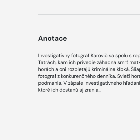
Anotace
Investigatívny fotograf Karovič sa spolu s 
Tatrách, kam ich privedie záhadná smrť matky
horách a oni rozpletajú kriminálne klbká. Šli
fotograf z konkurenčného denníka. Svieži hor
podmania. V zápale investigatívneho hľadani
ktoré ich dostanú aj zrania...