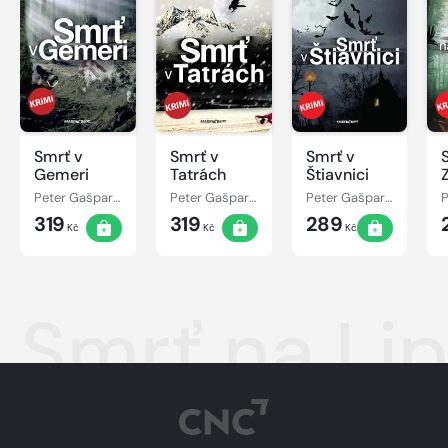
Smrť v
Smrť v
Smrť v
Gemeri
Tatrách
Štiavnici
Peter Gašparík
Peter Gašparík
Peter Gašparík
319
319
289
Kč
Kč
Kč
Smrť na Li