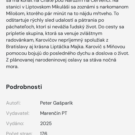
sa má konať na Chate pod Náružím na Červenci. Na
stanici v Liptovskom Mikuláši sa zoznámi s narkomanom
Milošom, ktorého pár minút na to nájdu mŕtveho. To
odštartuje rýchly sled udalostí a pátrania po
páchateľoch, ktorí si nevážia ľudský život. Do cesty sa
pripletie skupina, ktorá sa venuje zvláštnym
radovánkam, Karovičov nepríjemný spolužiak z
Bratislavy aj krásna Liptáčka Majka. Karovič s Miňovou
pomocou bojujú do posledného dychu a doslova o život.
Z plánovanej narodeninovej oslavy sa stáva nočná
mora.
Podrobnosti
Autoři:
Peter Gašparík
Vydavatel:
Marenčin PT
Vydáno:
2025
Počet stran:
176