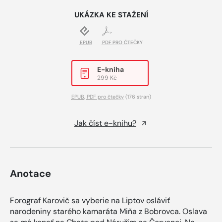
UKÁZKA KE STAŽENÍ
EPUB
PDF PRO ČTEČKY
E-kniha
299 Kč
EPUB
,
PDF pro čtečky
(176 stran)
Jak číst e-knihu?
Anotace
Forograf Karovič sa vyberie na Liptov osláviť
narodeniny starého kamaráta Miňa z Bobrovca. Oslava