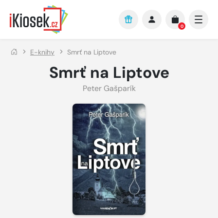
Přejít na hlavní obsah
0
E-knihy
Smrť na Liptove
Smrť na Liptove
Peter Gašparík