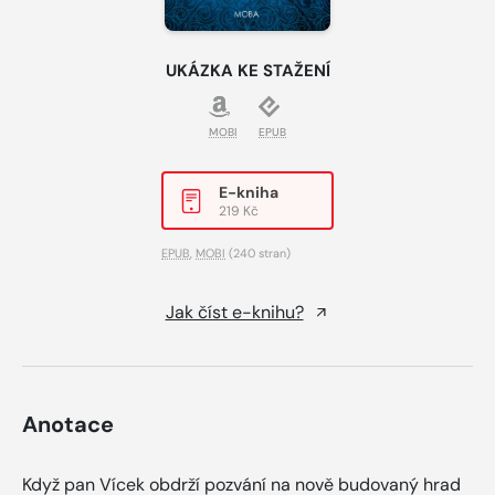
UKÁZKA KE STAŽENÍ
MOBI
EPUB
E-kniha
219 Kč
EPUB
,
MOBI
(240 stran)
Jak číst e-knihu?
Anotace
Když pan Vícek obdrží pozvání na nově budovaný hrad