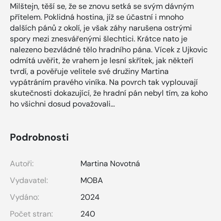
Milštejn, těší se, že se znovu setká se svým dávným
přítelem. Poklidná hostina, jíž se účastní i mnoho
dalších pánů z okolí, je však záhy narušena ostrými
spory mezi znesvářenými šlechtici. Krátce nato je
nalezeno bezvládné tělo hradního pána. Vícek z Ujkovic
odmítá uvěřit, že vrahem je lesní skřítek, jak někteří
tvrdí, a pověřuje velitele své družiny Martina
vypátráním pravého viníka. Na povrch tak vyplouvají
skutečnosti dokazující, že hradní pán nebyl tím, za koho
ho všichni dosud považovali…
Podrobnosti
Autoři:
Martina Novotná
Vydavatel:
MOBA
Vydáno:
2024
Počet stran:
240