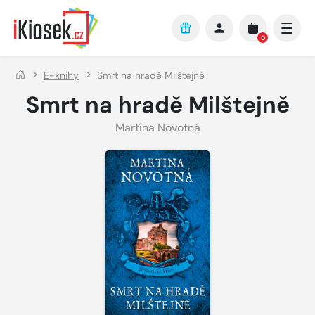
Přejít na hlavní obsah
0
E-knihy
Smrt na hradě Milštejně
Smrt na hradě Milštejně
Martina Novotná