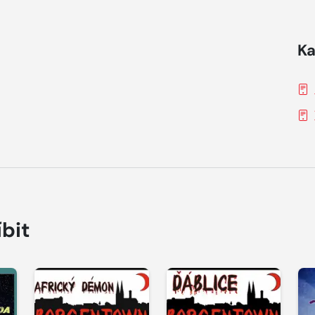
Ka
íbit