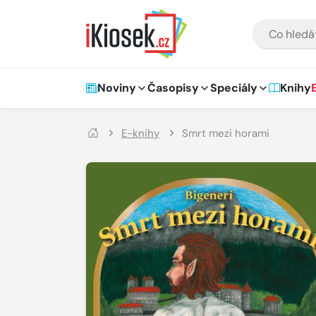
Přejít na hlavní obsah
VYHLEDÁVÁNÍ
Hlavní navigace
Noviny
Časopisy
Speciály
Knihy
E-knihy
Smrt mezi horami