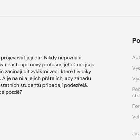
Po
Aut
 projevovat její dar. Nikdy nepoznala
tí nastoupil nový profesor, jehož oči jsou
Vyd
začínají dít zvláštní věci, které Liv díky
 A je na ní a jejích přátelích, aby záhadu
Vy
 ostatních studentů připadají podezřelá.
Po
bude pozdě?
str
For
Vel
Jaz