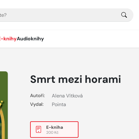
E-knihy
Audioknihy
Smrt mezi horami
Autoři:
Alena Vítková
Vydal:
Pointa
E-kniha
200 Kč