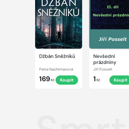
Džbán Sněžníků
Nevšední
prázdniny
Petra Nachtmanová
Jiří Posselt
169
1
Koupit
Koupit
Kč
Kč