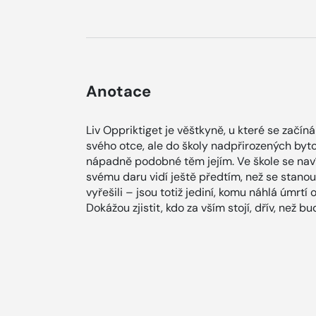
Anotace
Liv Oppriktiget je věštkyně, u které se začíná
svého otce, ale do školy nadpřirozených bytos
nápadně podobné těm jejím. Ve škole se navíc 
svému daru vidí ještě předtím, než se stanou.
vyřešili – jsou totiž jediní, komu náhlá úmrtí
Dokážou zjistit, kdo za vším stojí, dřív, než 