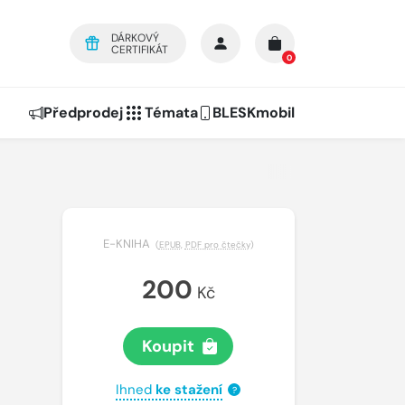
DÁRKOVÝ
CERTIFIKÁT
0
Předprodej
Témata
BLESKmobil
E-KNIHA
(
EPUB
,
PDF pro čtečky
)
200
Kč
Koupit
Ihned
ke stažení
?