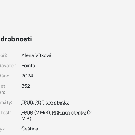
drobnosti
oři:
Alena Vítková
avatel:
Pointa
dáno:
2024
čet
352
an:
máty:
EPUB
,
PDF pro čtečky
ikost:
EPUB
(2 MiB),
PDF pro čtečky
(2
MiB)
yk:
Čeština