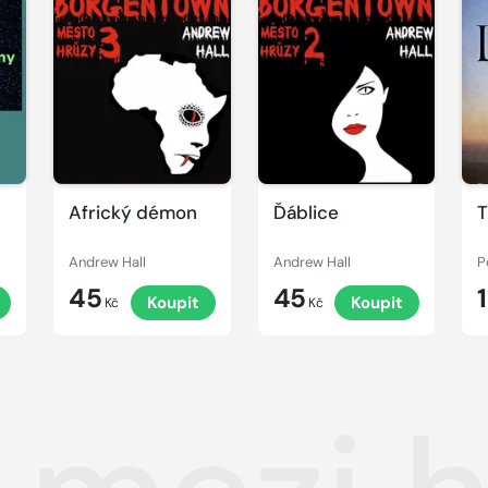
Africký démon
Ďáblice
T
Andrew Hall
Andrew Hall
P
45
45
Koupit
Koupit
Kč
Kč