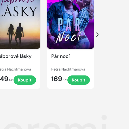
Další
áborové lásky
Pár nocí
Líbání ve 
etra Nachtmanová
Petra Nachtmanová
Petra Nacht
149
169
99
Koupit
Koupit
K
Kč
Kč
Kč