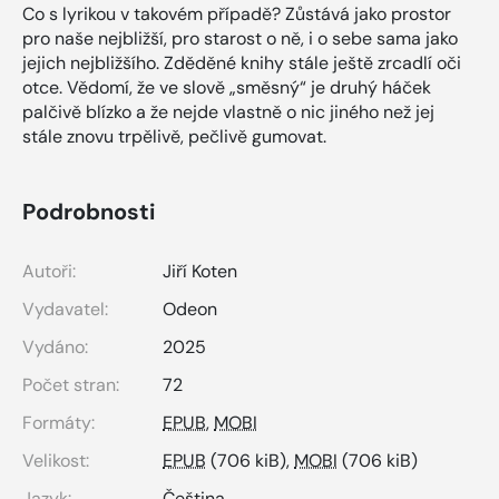
Co s lyrikou v takovém případě? Zůstává jako prostor
pro naše nejbližší, pro starost o ně, i o sebe sama jako
jejich nejbližšího. Zděděné knihy stále ještě zrcadlí oči
otce. Vědomí, že ve slově „směsný“ je druhý háček
palčivě blízko a že nejde vlastně o nic jiného než jej
stále znovu trpělivě, pečlivě gumovat.
Podrobnosti
Autoři:
Jiří Koten
Vydavatel:
Odeon
Vydáno:
2025
Počet stran:
72
Formáty:
EPUB
,
MOBI
Velikost:
EPUB
(706 kiB),
MOBI
(706 kiB)
Jazyk:
Čeština