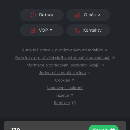
Dotazy
O nás
VOP
Kontakty
Autorská práva k publikovaným materiálům
Podmínky pro užívání služby informační společnosti
Informace o zpracování osobních údajů
Jednotná kontaktní místa
Cookies
Nastavení soukromí
Inzerce
Redakce
© 2026 Copyright
CZECH NEWS CENTER a.s.
a dodavatelé