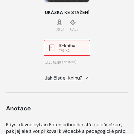
UKÁZKA KE STAŽENÍ
MOBI
EPUB
E-kniha
179 Kč
EPUB
,
MOBI
(72 stran)
Jak číst e-knihu?
Anotace
Kdysi dávno byl Jiří Koten odhodlán stát se básníkem,
pak jej ale život přikoval k vědecké a pedagogické práci.