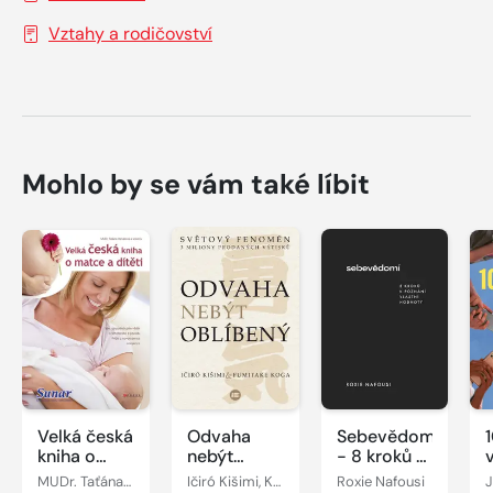
Vztahy a rodičovství
Mohlo by se vám také líbit
Velká česká
Odvaha
Sebevědomí
kniha o
nebýt
- 8 kroků k
matce a
oblíbený
poznání
MUDr. Taťána Hanáková
Ičiró Kišimi, Koga Fumitake
Roxie Nafousi