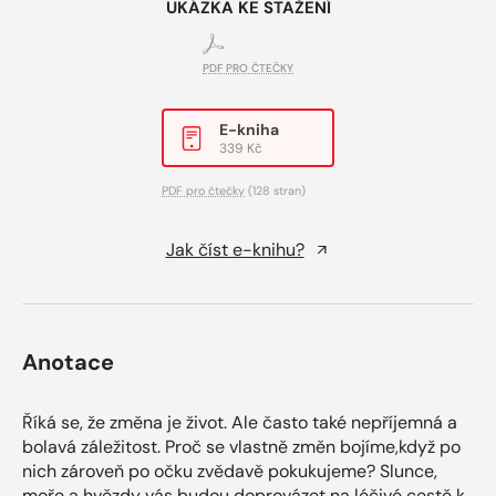
UKÁZKA KE STAŽENÍ
PDF PRO ČTEČKY
E-kniha
339 Kč
PDF pro čtečky
(128 stran)
Jak číst e-knihu?
Anotace
Říká se, že změna je život. Ale často také nepříjemná a
bolavá záležitost. Proč se vlastně změn bojíme,když po
nich zároveň po očku zvědavě pokukujeme? Slunce,
moře a hvězdy vás budou doprovázet na léčivé cestě k