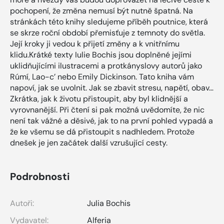
pochopení, že změna nemusí být nutně špatná. Na
stránkách této knihy sledujeme příběh poutnice, která
se skrze roční období přemisťuje z temnoty do světla.
Její kroky ji vedou k přijetí změny a k vnitřnímu
klidu.Krátké texty Iulie Bochis jsou doplněné jejími
uklidňujícími ilustracemi a protkányslovy autorů jako
Rúmí, Lao-c’ nebo Emily Dickinson. Tato kniha vám
napoví, jak se uvolnit. Jak se zbavit stresu, napětí, obav…
Zkrátka, jak k životu přistoupit, aby byl klidnější a
vyrovnanější. Při čtení si pak možná uvědomíte, že nic
není tak vážné a děsivé, jak to na první pohled vypadá a
že ke všemu se dá přistoupit s nadhledem. Protože
dnešek je jen začátek další vzrušující cesty.
Podrobnosti
Autoři:
Julia Bochis
Vydavatel:
Alferia