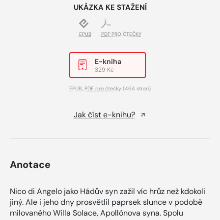
UKÁZKA KE STAŽENÍ
EPUB
PDF PRO ČTEČKY
E-kniha
329 Kč
EPUB
,
PDF pro čtečky
(464 stran)
Jak číst e-knihu?
Anotace
Nico di Angelo jako Hádův syn zažil víc hrůz než kdokoli
jiný. Ale i jeho dny prosvětlil paprsek slunce v podobě
milovaného Willa Solace, Apollónova syna. Spolu