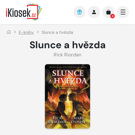
Přejít na hlavní obsah
0
E-knihy
Slunce a hvězda
Slunce a hvězda
Rick Riordan