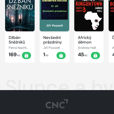
Džbán
Nevšední
Africký
Sněžníků
prázdniny
démon
Petra Nachtmanová
Jiří Posselt
Andrew Hall
A
169
1
45
Kč
Kč
Kč
Slunce a h