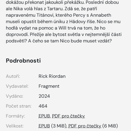
dokážou překonat jakoukoli překážku. Poslední dobou
ale Nika volá hlas z Tartaru. Zdá se, že patří
napravenému Titánovi, kterého Percy s Annabeth
museli opustit během úniku z Hádovy říše. Nico se mu
hodlá vydat na pomoc a Will trvá na tom, že ho
doprovodí. Přežije ale bytost světla v nejtemnější části
podsvětí? A čeho se tam Nico bude muset vzdát?
Podrobnosti
Autoři:
Rick Riordan
Vydavatel:
Fragment
Vydáno:
2024
Počet stran:
464
Formáty:
EPUB
,
PDF pro čtečky
Velikost:
EPUB
(3 MiB),
PDF pro čtečky
(6 MiB)