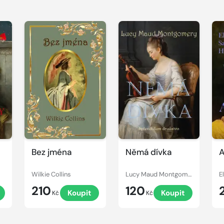
Bez jména
Němá dívka
A
Wilkie Collins
Lucy Maud Montgomery
210
120
Koupit
Koupit
Kč
Kč