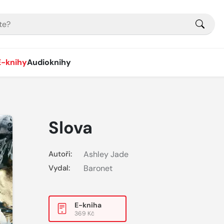
E-knihy
Audioknihy
Slova
Autoři:
Ashley Jade
Vydal:
Baronet
E-kniha
369 Kč