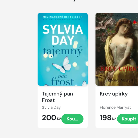
Tajemný pan
Krev upírky
Frost
Sylvia Day
Florence Marryat
200
198
Koupit
Koupit
Kč
Kč