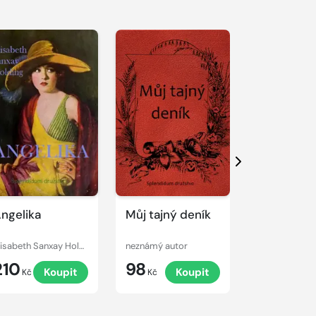
Další
ngelika
Můj tajný deník
Slečna ne
paní?
Elisabeth Sanxay Holding
neznámý autor
Wilkie Collins
210
98
120
Koupit
Koupit
K
Kč
Kč
Kč