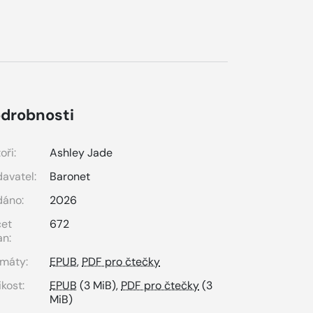
drobnosti
oři:
Ashley Jade
avatel:
Baronet
dáno:
2026
čet
672
an:
máty:
EPUB
,
PDF pro čtečky
ikost:
EPUB
(3 MiB),
PDF pro čtečky
(3
MiB)