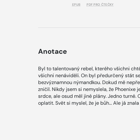
EPUB
PDF PRO ČTEČKY
Anotace
Byl to talentovaný rebel, kterého všichni cht
všichni nenáviděli. On byl předurčený stát 
bezvýznamnou nýmandkou. Dokud mě nepřesvě
zničil. Nikdy jsem si nemyslela, že Phoenixe 
srdce, ale osud měl jiné plány. Jedno turné. 
oplatit. Svět si myslel, že je bůh... Ale já znal