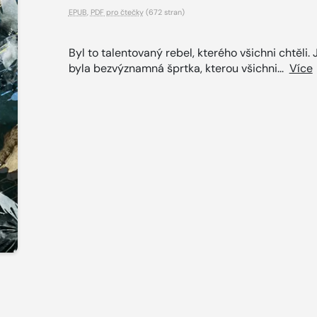
EPUB
,
PDF pro čtečky
(672 stran)
Byl to talentovaný rebel, kterého všichni chtěli. 
byla bezvýznamná šprtka, kterou všichni...
Více