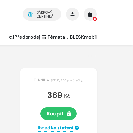
DÁRKOVÝ
CERTIFIKÁT
0
Předprodej
Témata
BLESKmobil
E-KNIHA
(
EPUB
,
PDF pro čtečky
)
369
Kč
Koupit
Ihned
ke stažení
?