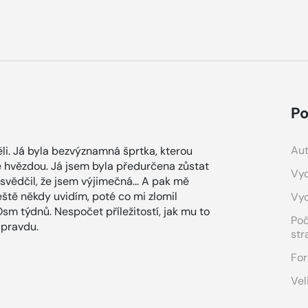
Po
Aut
ěli. Já byla bezvýznamná šprtka, kterou
se hvězdou. Já jsem byla předurčena zůstat
Vyd
dčil, že jsem výjimečná... A pak mě
ještě někdy uvidím, poté co mi zlomil
Vy
Osm týdnů. Nespočet příležitostí, jak mu to
Po
a pravdu.
str
For
Vel