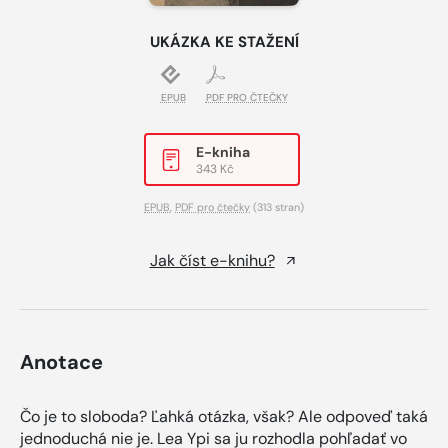
UKÁZKA KE STAŽENÍ
EPUB
PDF PRO ČTEČKY
E-kniha
343 Kč
EPUB
,
PDF pro čtečky
(313 stran)
Jak číst e-knihu?
Anotace
Čo je to sloboda? Ľahká otázka, však? Ale odpoveď taká
jednoduchá nie je. Lea Ypi sa ju rozhodla pohľadať vo