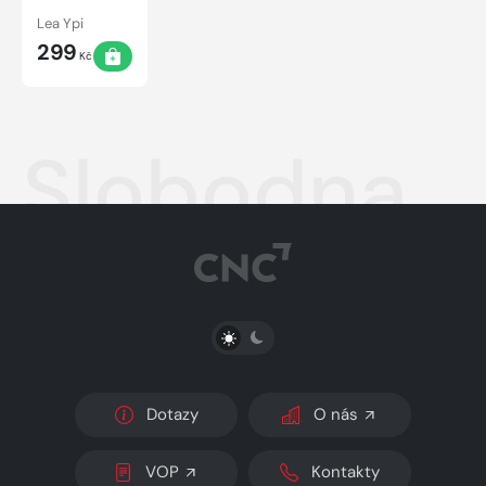
Lea Ypi
299
Kč
Slobodna
PŘEPNOUT SVĚTLÝ/TMAVÝ REŽIM
Dotazy
O nás
VOP
Kontakty