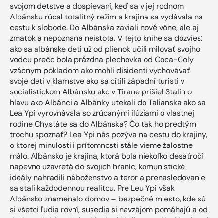
svojom detstve a dospievaní, keď sa v jej rodnom
Albánsku rúcal totalitný režim a krajina sa vydávala na
cestu k slobode. Do Albánska zaviali nové vône, ale aj
zmätok a nepoznaná neistota. V tejto knihe sa dozvieš:
ako sa albánske deti už od plienok učili milovať svojho
vodcu prečo bola prázdna plechovka od Coca-Coly
vzácnym pokladom ako mohli disidenti vychovávať
svoje deti v klamstve ako sa cítili západní turisti v
socialistickom Albánsku ako v Tirane prišiel Stalin o
hlavu ako Albánci a Albánky utekali do Talianska ako sa
Lea Ypi vyrovnávala so zrúcanými ilúziami o vlastnej
rodine Chystáte sa do Albánska? Čo tak ho predtým
trochu spoznať? Lea Ypi nás pozýva na cestu do krajiny,
o ktorej minulosti i prítomnosti stále vieme žalostne
málo. Albánsko je krajina, ktorá bola niekoľko desaťročí
napevno uzavretá do svojich hraníc, komunistické
ideály nahradili náboženstvo a teror a prenasledovanie
sa stali každodennou realitou. Pre Leu Ypi však
Albánsko znamenalo domov – bezpečné miesto, kde sú
si všetci ľudia rovní, susedia si navzájom pomáhajú a od