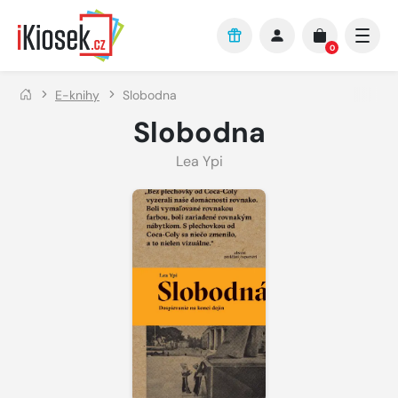
Přejít na hlavní obsah
0
E-knihy
Slobodna
Slobodna
Lea Ypi