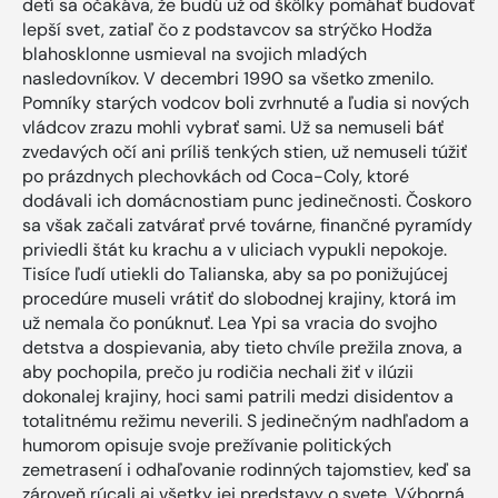
detí sa očakáva, že budú už od škôlky pomáhať budovať
lepší svet, zatiaľ čo z podstavcov sa strýčko Hodža
blahosklonne usmieval na svojich mladých
nasledovníkov. V decembri 1990 sa všetko zmenilo.
Pomníky starých vodcov boli zvrhnuté a ľudia si nových
vládcov zrazu mohli vybrať sami. Už sa nemuseli báť
zvedavých očí ani príliš tenkých stien, už nemuseli túžiť
po prázdnych plechovkách od Coca-Coly, ktoré
dodávali ich domácnostiam punc jedinečnosti. Čoskoro
sa však začali zatvárať prvé továrne, finančné pyramídy
priviedli štát ku krachu a v uliciach vypukli nepokoje.
Tisíce ľudí utiekli do Talianska, aby sa po ponižujúcej
procedúre museli vrátiť do slobodnej krajiny, ktorá im
už nemala čo ponúknuť. Lea Ypi sa vracia do svojho
detstva a dospievania, aby tieto chvíle prežila znova, a
aby pochopila, prečo ju rodičia nechali žiť v ilúzii
dokonalej krajiny, hoci sami patrili medzi disidentov a
totalitnému režimu neverili. S jedinečným nadhľadom a
humorom opisuje svoje prežívanie politických
zemetrasení i odhaľovanie rodinných tajomstiev, keď sa
zároveň rúcali aj všetky jej predstavy o svete. Výborná