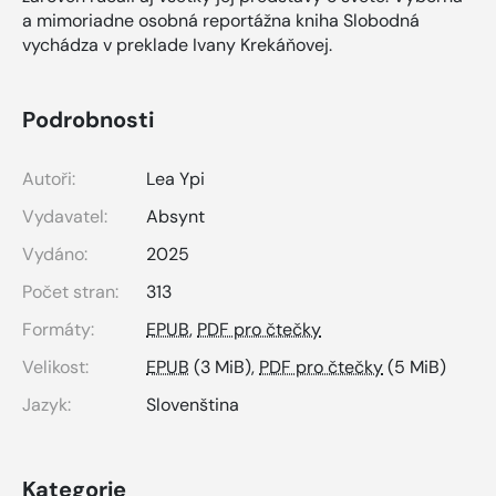
a mimoriadne osobná reportážna kniha Slobodná
vychádza v preklade Ivany Krekáňovej.
Podrobnosti
Autoři:
Lea Ypi
Vydavatel:
Absynt
Vydáno:
2025
Počet stran:
313
Formáty:
EPUB
,
PDF pro čtečky
Velikost:
EPUB
(3 MiB),
PDF pro čtečky
(5 MiB)
Jazyk:
Slovenština
Kategorie