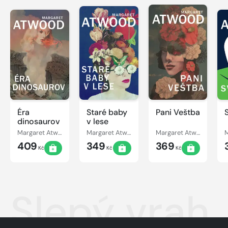
Éra
Staré baby
Pani Veštba
dinosaurov
v lese
Margaret Atwood
Margaret Atwood
Margaret Atwood
409
349
369
Kč
Kč
Kč
Slepý vrah