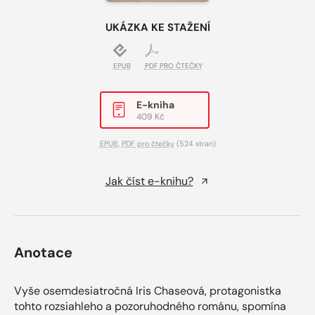
UKÁZKA KE STAŽENÍ
EPUB
PDF PRO ČTEČKY
E-kniha
409 Kč
EPUB
,
PDF pro čtečky
(524 stran)
Jak číst e-knihu?
Anotace
Vyše osemdesiatročná Iris Chaseová, protagonistka
tohto rozsiahleho a pozoruhodného románu, spomína