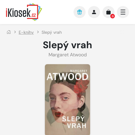
Přejít na hlavní obsah
0
E-knihy
Slepý vrah
Slepý vrah
Margaret Atwood