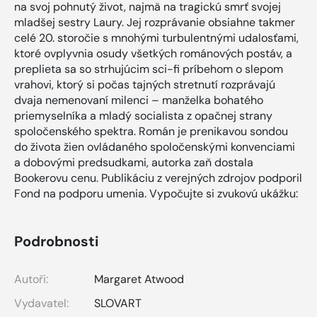
na svoj pohnutý život, najmä na tragickú smrť svojej
mladšej sestry Laury. Jej rozprávanie obsiahne takmer
celé 20. storočie s mnohými turbulentnými udalosťami,
ktoré ovplyvnia osudy všetkých románových postáv, a
preplieta sa so strhujúcim sci-fi príbehom o slepom
vrahovi, ktorý si počas tajných stretnutí rozprávajú
dvaja nemenovaní milenci – manželka bohatého
priemyselníka a mladý socialista z opačnej strany
spoločenského spektra. Román je prenikavou sondou
do života žien ovládaného spoločenskými konvenciami
a dobovými predsudkami, autorka zaň dostala
Bookerovu cenu. Publikáciu z verejných zdrojov podporil
Fond na podporu umenia. Vypočujte si zvukovú ukážku:
Podrobnosti
Autoři:
Margaret Atwood
Vydavatel:
SLOVART