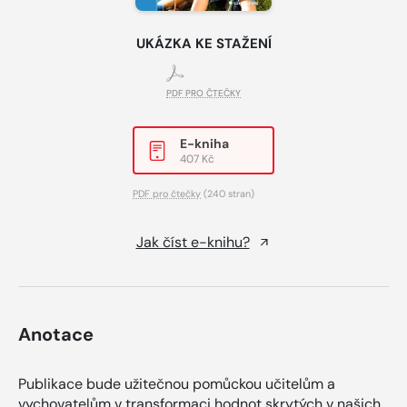
UKÁZKA KE STAŽENÍ
PDF PRO ČTEČKY
E-kniha
407 Kč
PDF pro čtečky
(240 stran)
Jak číst e-knihu?
Anotace
Publikace bude užitečnou pomůckou učitelům a
vychovatelům v transformaci hodnot skrytých v našich