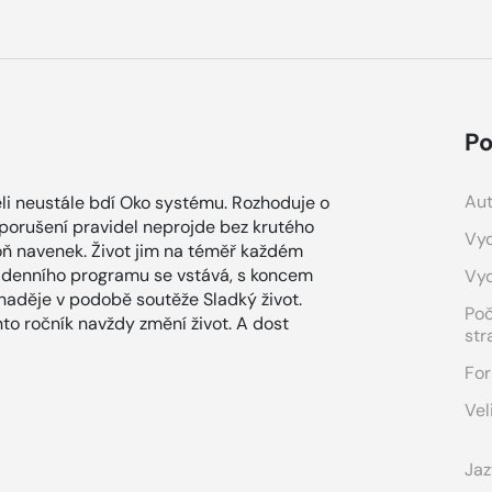
Po
Aut
i neustále bdí Oko systému. Rozhoduje o
porušení pravidel neprojde bez krutého
Vyd
poň navenek. Život jim na téměř každém
em denního programu se vstává, s koncem
Vy
 naděje v podobě soutěže Sladký život.
Po
nto ročník navždy změní život. A dost
str
For
Vel
Jaz