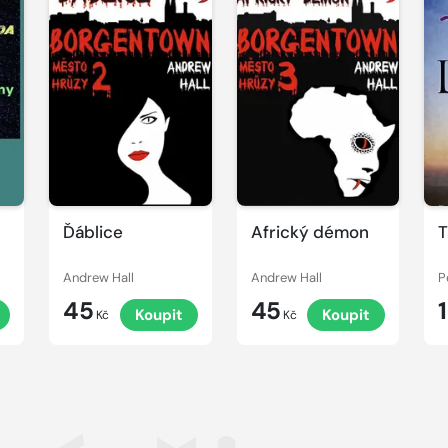
Ďáblice
Africký démon
T
Andrew Hall
Andrew Hall
P
45
45
Koupit
Koupit
Kč
Kč