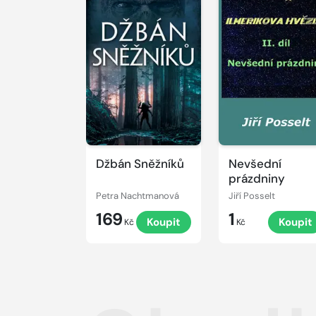
Džbán Sněžníků
Nevšední
prázdniny
Petra Nachtmanová
Jiří Posselt
169
1
Koupit
Koupit
Kč
Kč