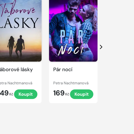
Další
áborové lásky
Pár nocí
Líbání ve 
etra Nachtmanová
Petra Nachtmanová
Petra Nacht
149
169
99
Koupit
Koupit
K
Kč
Kč
Kč