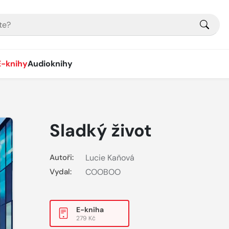
E-knihy
Audioknihy
Sladký život
Autoři:
Lucie Kaňová
Vydal:
COOBOO
E-kniha
279 Kč