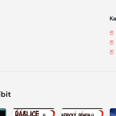
Ka
íbit