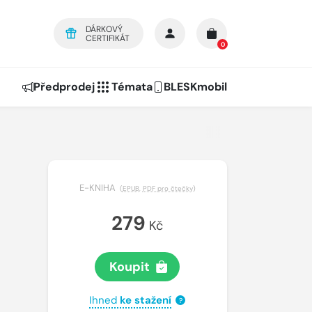
DÁRKOVÝ
CERTIFIKÁT
0
Předprodej
Témata
BLESKmobil
E-KNIHA
(
EPUB
,
PDF pro čtečky
)
279
Kč
Koupit
Ihned
ke stažení
?