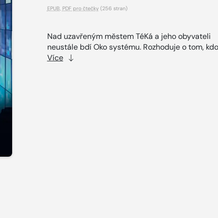
EPUB
,
PDF pro čtečky
(256 stran)
Nad uzavřeným městem TéKá a jeho obyvateli
neustále bdí Oko systému. Rozhoduje o tom, kdo 
Více