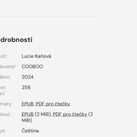
drobnosti
oři:
Lucie Kaňová
avatel:
COOBOO
dáno:
2024
čet
256
an:
máty:
EPUB
,
PDF pro čtečky
ikost:
EPUB
(2 MiB),
PDF pro čtečky
(2
MiB)
yk:
Čeština