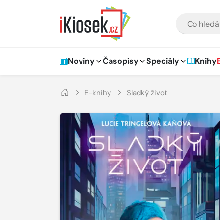
Přejít na hlavní obsah
VYHLEDÁVÁNÍ
Hlavní navigace
Noviny
Časopisy
Speciály
Knihy
E-knihy
Sladký život