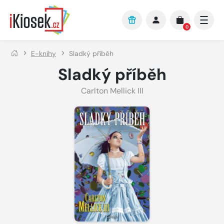
Přejít na hlavní obsah
0
E-knihy
Sladký příběh
Sladký příběh
Carlton Mellick III