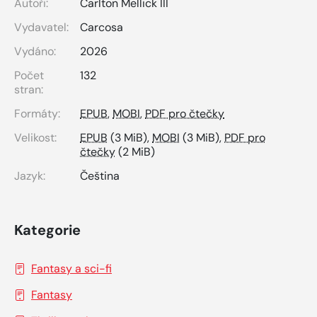
Autoři:
Carlton Mellick III
Vydavatel:
Carcosa
Vydáno:
2026
Počet
132
stran:
Formáty:
EPUB
,
MOBI
,
PDF pro čtečky
Velikost:
EPUB
(3 MiB),
MOBI
(3 MiB),
PDF pro
čtečky
(2 MiB)
Jazyk:
Čeština
Kategorie
Fantasy a sci-fi
Fantasy