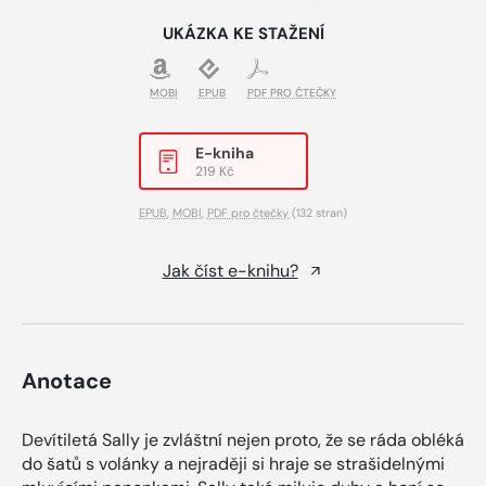
UKÁZKA KE STAŽENÍ
MOBI
EPUB
PDF PRO ČTEČKY
E-kniha
219 Kč
EPUB
,
MOBI
,
PDF pro čtečky
(132 stran)
Jak číst e-knihu?
Anotace
Devítiletá Sally je zvláštní nejen proto, že se ráda obléká
do šatů s volánky a nejraději si hraje se strašidelnými