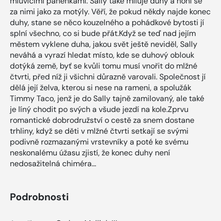
mluvícími panenkami. Sally také miluje duhy a honí se
za nimi jako za motýly. Věří, že pokud někdy najde konec
duhy, stane se něco kouzelného a pohádkové bytosti jí
splní všechno, co si bude přát.Když se teď nad jejím
městem vyklene duha, jakou svět ještě neviděl, Sally
neváhá a vyrazí hledat místo, kde se duhový oblouk
dotýká země, byť se kvůli tomu musí vnořit do mlžné
čtvrti, před níž ji všichni důrazně varovali. Společnost jí
dělá její želva, kterou si nese na rameni, a spolužák
Timmy Taco, jenž je do Sally tajně zamilovaný, ale také
je líný chodit po svých a všude jezdí na kole.Zprvu
romantické dobrodružství o cestě za snem dostane
trhliny, když se děti v mlžné čtvrti setkají se svými
podivně rozmazanými vrstevníky a poté ke svému
neskonalému úžasu zjistí, že konec duhy není
nedosažitelná chiméra…
Podrobnosti