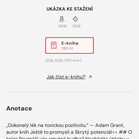
UKÁZKA KE STAŽENÍ
MOBI
EPUB
E-kniha
280 Kč
EPUB
,
MOBI
(288 stran)
Jak číst e-knihu?
Anotace
„Dokonalý lék na toxickou pozitivitu.“ — Adam Grant,
autor knih Ještě to promysli a Skrytý potenciál<< ## O
knize Povznáší vás smutná hudba? Nacházíte útěchu v