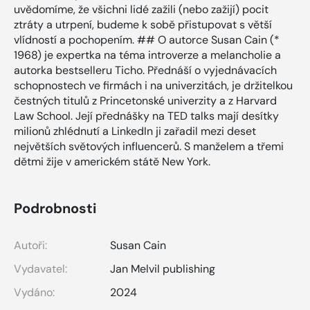
uvědomíme, že všichni lidé zažili (nebo zažijí) pocit
ztráty a utrpení, budeme k sobě přistupovat s větší
vlídností a pochopením. ## O autorce Susan Cain (*
1968) je expertka na téma introverze a melancholie a
autorka bestselleru Ticho. Přednáší o vyjednávacích
schopnostech ve firmách i na univerzitách, je držitelkou
čestných titulů z Princetonské univerzity a z Harvard
Law School. Její přednášky na TED talks mají desítky
milionů zhlédnutí a LinkedIn ji zařadil mezi deset
největších světových influencerů. S manželem a třemi
dětmi žije v americkém státě New York.
Podrobnosti
Autoři:
Susan Cain
Vydavatel:
Jan Melvil publishing
Vydáno:
2024