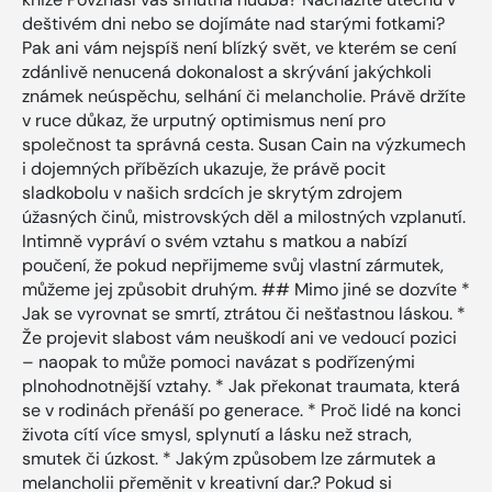
deštivém dni nebo se dojímáte nad starými fotkami?
Pak ani vám nejspíš není blízký svět, ve kterém se cení
zdánlivě nenucená dokonalost a skrývání jakýchkoli
známek neúspěchu, selhání či melancholie. Právě držíte
v ruce důkaz, že urputný optimismus není pro
společnost ta správná cesta. Susan Cain na výzkumech
i dojemných příbězích ukazuje, že právě pocit
sladkobolu v našich srdcích je skrytým zdrojem
úžasných činů, mistrovských děl a milostných vzplanutí.
Intimně vypráví o svém vztahu s matkou a nabízí
poučení, že pokud nepřijmeme svůj vlastní zármutek,
můžeme jej způsobit druhým. ## Mimo jiné se dozvíte *
Jak se vyrovnat se smrtí, ztrátou či nešťastnou láskou. *
Že projevit slabost vám neuškodí ani ve vedoucí pozici
– naopak to může pomoci navázat s podřízenými
plnohodnotnější vztahy. * Jak překonat traumata, která
se v rodinách přenáší po generace. * Proč lidé na konci
života cítí více smysl, splynutí a lásku než strach,
smutek či úzkost. * Jakým způsobem lze zármutek a
melancholii přeměnit v kreativní dar.? Pokud si