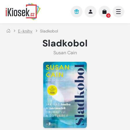
Přejít na hlavní obsah
0
E-knihy
Sladkobol
Sladkobol
Susan Cain