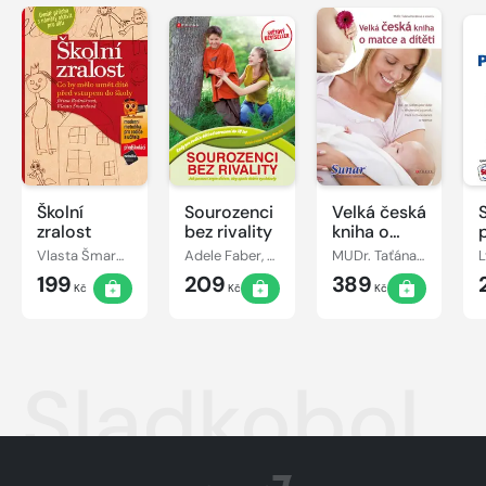
Školní
Sourozenci
Velká česká
zralost
bez rivality
kniha o
matce a
Vlasta Šmardová, Jiřina Bednářová
Adele Faber, Elaine Mazlish
MUDr. Taťána Hanáková
L
dítěti
199
209
389
Kč
Kč
Kč
Sladkobol