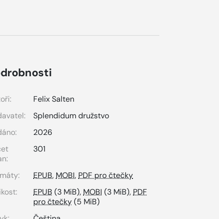
drobnosti
oři:
Felix Salten
avatel:
Splendidum družstvo
dáno:
2026
čet
301
an:
máty:
EPUB
,
MOBI
,
PDF pro čtečky
ikost:
EPUB
(3 MiB),
MOBI
(3 MiB),
PDF
pro čtečky
(5 MiB)
yk:
Čeština