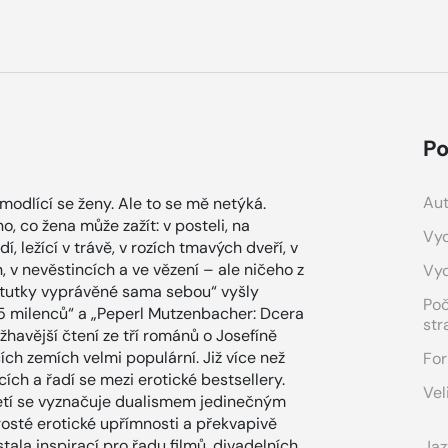
Po
Aut
 modlící se ženy. Ale to se mě netýká.
o, co žena může zažít: v posteli, na
Vyd
dí, ležící v trávě, v rozích tmavých dveří, v
 v nevěstincích a ve vězení – ale ničeho z
Vy
stitutky vyprávěné sama sebou“ vyšly
Po
5 milenců“ a „Peperl Mutzenbacher: Dcera
str
havější čtení ze tří románů o Josefíně
ch zemích velmi populární. Již více než
For
ích a řadí se mezi erotické bestsellery.
Vel
oletí se vyznačuje dualismem jedinečným
prosté erotické upřímnosti a překvapivě
tala inspirací pro řadu filmů, divadelních
Jaz