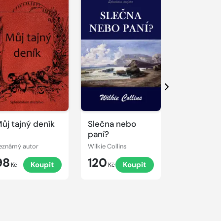
Další
ůj tajný deník
Slečna nebo
Modrý zá
paní?
eznámý autor
Wilkie Collins
98
120
210
Koupit
Koupit
K
Kč
Kč
Kč