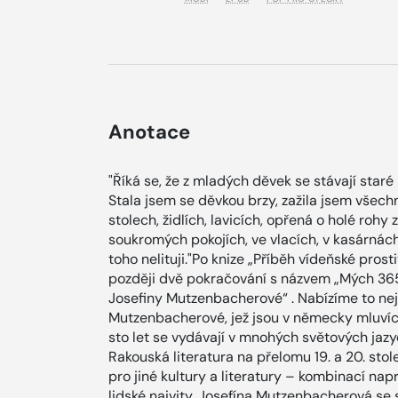
Anotace
"Říká se, že z mladých děvek se stávají staré
Stala jsem se děvkou brzy, zažila jsem všechn
stolech, židlích, lavicích, opřená o holé rohy z
soukromých pokojích, ve vlacích, v kasárnách,
toho nelituji."Po knize „Příběh vídeňské pro
později dvě pokračování s názvem „Mých 36
Josefiny Mutzenbacherové“ . Nabízíme to nejž
Mutzenbacherové, jež jsou v německy mluvící
sto let se vydávají v mnohých světových jazyc
Rakouská literatura na přelomu 19. a 20. st
pro jiné kultury a literatury – kombinací na
lidské naivity. Josefína Mutzenbacherová se s