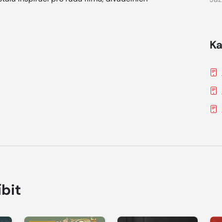
Ka
íbit