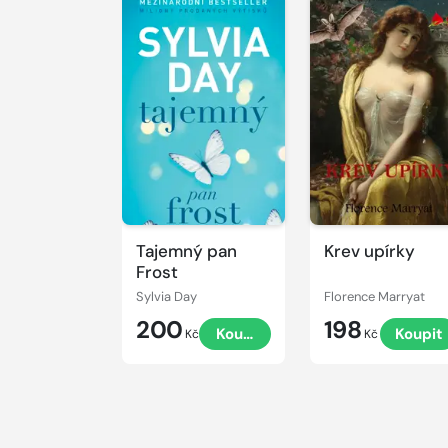
Tajemný pan
Krev upírky
Frost
Sylvia Day
Florence Marryat
200
198
Koupit
Koupit
Kč
Kč