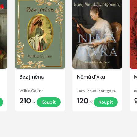
Bez jména
Němá dívka
M
Wilkie Collins
Lucy Maud Montgomery
n
210
120
Koupit
Koupit
Kč
Kč