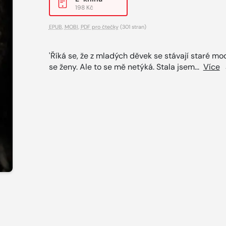
198 Kč
EPUB
,
MOBI
,
PDF pro čtečky
(301 stran)
'Říká se, že z mladých děvek se stávají staré mod
se ženy. Ale to se mě netýká. Stala jsem...
Více