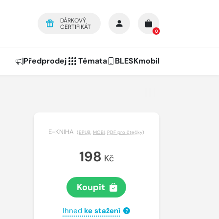
DÁRKOVÝ
CERTIFIKÁT
0
Předprodej
Témata
BLESKmobil
E-KNIHA
(
EPUB
,
MOBI
,
PDF pro čtečky
)
198
Kč
Koupit
Ihned
ke stažení
?