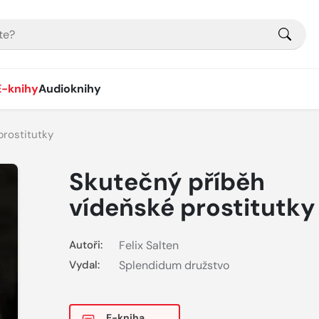
E-knihy
Audioknihy
prostitutky
Skutečný příběh
vídeňské prostitutky
Autoři:
Felix Salten
Vydal:
Splendidum družstvo
E-kniha