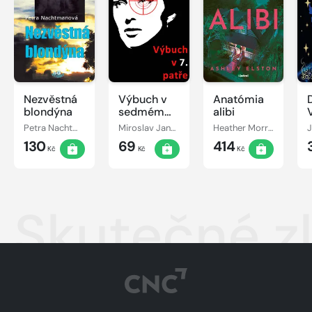
Nezvěstná
Výbuch v
Anatómia
D
blondýna
sedmém
alibi
patře
Petra Nachtmanová
Miroslav Jandovský
Heather Morrisová
130
69
414
Kč
Kč
Kč
Skutečné zl