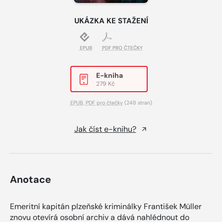
UKÁZKA KE STAŽENÍ
EPUB
PDF PRO ČTEČKY
E-kniha
279 Kč
EPUB
,
PDF pro čtečky
(248 stran)
Jak číst e-knihu?
Anotace
Emeritní kapitán plzeňské kriminálky František Müller
znovu otevírá osobní archiv a dává nahlédnout do