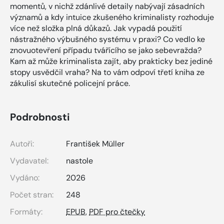
momentů, v nichž zdánlivé detaily nabývají zásadních
významů a kdy intuice zkušeného kriminalisty rozhoduje
více než složka plná důkazů. Jak vypadá použití
nástražného výbušného systému v praxi? Co vedlo ke
znovuotevření případu tvářícího se jako sebevražda?
Kam až může kriminalista zajít, aby prakticky bez jediné
stopy usvědčil vraha? Na to vám odpoví třetí kniha ze
zákulisí skutečné policejní práce.
Podrobnosti
Autoři:
František Müller
Vydavatel:
nastole
Vydáno:
2026
Počet stran:
248
Formáty:
EPUB
,
PDF pro čtečky