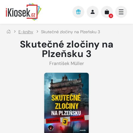
Přejít na hlavní obsah
0
E-knihy
Skutečné zločiny na Plzeňsku 3
Skutečné zločiny na
Plzeňsku 3
František Müller