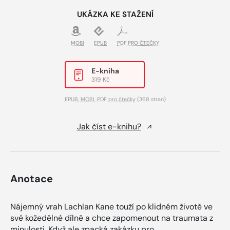
UKÁZKA KE STAŽENÍ
MOBI
EPUB
PDF PRO ČTEČKY
E-kniha
319 Kč
EPUB
,
MOBI
,
PDF pro čtečky
(368 stran)
Jak číst e-knihu?
Anotace
Nájemný vrah Lachlan Kane touží po klidném životě ve
své kožedělné dílně a chce zapomenout na traumata z
minulosti. Když ale zpacká zakázku pro