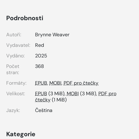
Podrobnosti
Autoři:
Brynne Weaver
Vydavatel:
Red
Vydáno:
2025
Počet
368
stran:
Formáty:
EPUB
,
MOBI
,
PDF pro čtečky
Velikost:
EPUB
(3 MiB),
MOBI
(3 MiB),
PDF pro
čtečky
(1 MiB)
Jazyk:
Čeština
Kategorie