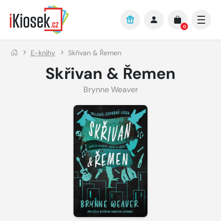
Přejít na hlavní obsah
0
E-knihy
Skřivan & Řemen
Skřivan & Řemen
Brynne Weaver