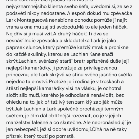
nejvýznamnějšího klienta svého šéfa, uvědomí si, že se z
podsvětí nikdy nedostane. Alespoň dokud mu zpěvačka
Lark Montagueová nenabídne dohodu: pomůže jí najít
vraha a ona mu zajistí svobodu.Má to ale jeden háček.
Nejdřív si ji musí vzít.A druhý háček: Ti dva se
nesnáší.Indie zpěvačka a skladatelka Lark je jako
paprsek slunce, který přemůže každý mrak a pronikne
do každé skulinky, kterou se Lachlan Kane snaží
skrýt.Lachlan, svérázný starší bratr spřízněné duše její
nejlepší kamarádky, ji považuje za privilegovanou
princeznu, ale Lark skrývá ve stínu svého jasného světla
nejedno tajemství. Protože její rodina je v troskách a
štěstí nejlepší kamarádky visí na vlásku, je ochotná
složit slib muži, kterého je odhodlaná nenávidět, bez
ohledu na to, jak přitažlivý ten zamlklý zabiják může
být.Jak Lachlan a Lark společně procházejí temným
světem, je čím dál obtížnější rozeznat, co je v jejich
manželství falešné a co skutečné. Ale nepronásledují je
jen nebezpečí, jež si dobře uvědomují.Číhá na ně taky
přízrak, který touží po pomstě.