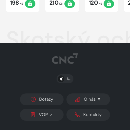
198
210
120
Kč
Kč
Kč
Skotský oc
PŘEPNOUT SVĚTLÝ/TMAVÝ REŽIM
Dotazy
O nás
VOP
Kontakty