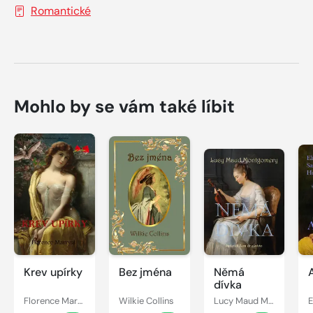
Romantické
Mohlo by se vám také líbit
Krev upírky
Bez jména
Němá
dívka
Florence Marryat
Wilkie Collins
Lucy Maud Montgomery