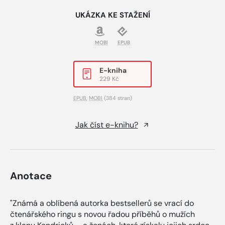
UKÁZKA KE STAŽENÍ
MOBI
EPUB
E-kniha
229 Kč
EPUB
,
MOBI
(384 stran)
Jak číst e-knihu?
Anotace
"Známá a oblíbená autorka bestsellerů se vrací do
čtenářského ringu s novou řadou příběhů o mužích