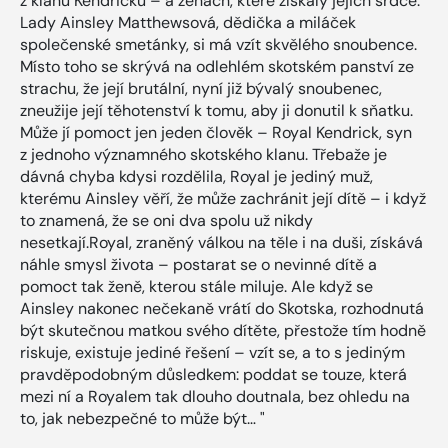
z klanu Kendricků – a ženách, které získaly jejich srdce.
Lady Ainsley Matthewsová, dědička a miláček
společenské smetánky, si má vzít skvělého snoubence.
Místo toho se skrývá na odlehlém skotském panství ze
strachu, že její brutální, nyní již bývalý snoubenec,
zneužije její těhotenství k tomu, aby ji donutil k sňatku.
Může jí pomoct jen jeden člověk – Royal Kendrick, syn
z jednoho významného skotského klanu. Třebaže je
dávná chyba kdysi rozdělila, Royal je jediný muž,
kterému Ainsley věří, že může zachránit její dítě – i když
to znamená, že se oni dva spolu už nikdy
nesetkají.Royal, zraněný válkou na těle i na duši, získává
náhle smysl života – postarat se o nevinné dítě a
pomoct tak ženě, kterou stále miluje. Ale když se
Ainsley nakonec nečekaně vrátí do Skotska, rozhodnutá
být skutečnou matkou svého dítěte, přestože tím hodně
riskuje, existuje jediné řešení – vzít se, a to s jediným
pravděpodobným důsledkem: poddat se touze, která
mezi ní a Royalem tak dlouho doutnala, bez ohledu na
to, jak nebezpečné to může být… "