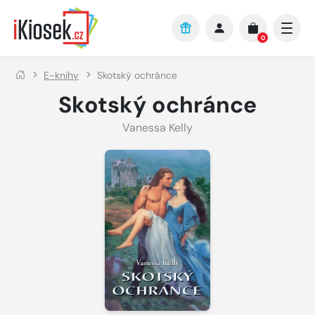
Přejít na hlavní obsah
0
E-knihy
Skotský ochránce
Skotský ochránce
Vanessa Kelly