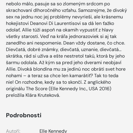
nebolo málo, pasuje sa so zlomeným srdcom po
skrachovaní dlhoročného vzťahu. Samozrejme, že divoký
sex na jednu noc jej problémy nevyrieši, ale krásnemu
hokejistovi Deanovi Di Laurentisovi sa dá len ťažko
odolať. Allie túži aspoň na okamih vypustiť z hlavy
všetky starosti. Veď na kráľa jednorazoviek si aj tak
zanedlho ani nespomenie. Dean vždy dostane, čo chce.
Dievčatá, dobré známky, dievčatá, uznanie, dievčatá...
skrátka, rád si užíva a ešte nestretol takú, ktorá by jeho
šarmu odolala. Až kým sa pred jeho dverami neobjaví
Allie. Divoká blondína mu za jedinú noc obráti svet hore
nohami – a teraz sa chce len kamarátiť? Tak to teda
nie! On rozhodne, kedy sa to skončí. Z anglického
originálu The Score (Elle Kennedy Inc., USA 2016)
preložila Klára Kruteková.
Podrobnosti
Autoři:
Elle Kennedy