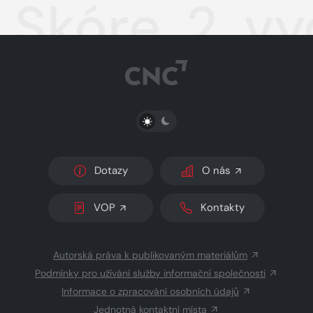
Skóre, 2. v
PŘEPNOUT SVĚTLÝ/TMAVÝ REŽIM
Dotazy
O nás
VOP
Kontakty
Autorská práva k publikovaným materiálům
Podmínky pro užívání služby informační společnosti
Informace o zpracování osobních údajů
Jednotná kontaktní místa