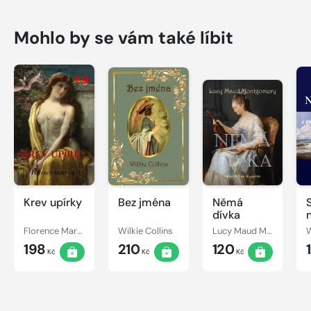
Mohlo by se vám také líbit
Krev upírky
Bez jména
Němá
dívka
Florence Marryat
Wilkie Collins
Lucy Maud Montgomery
W
198
210
120
Kč
Kč
Kč