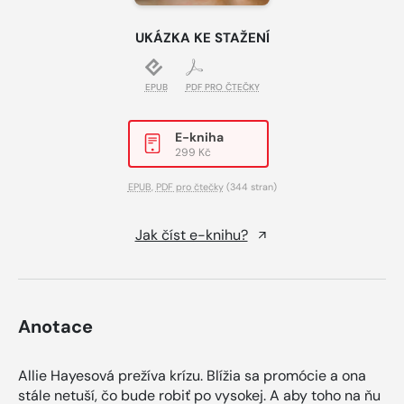
UKÁZKA KE STAŽENÍ
EPUB
PDF PRO ČTEČKY
E-kniha
299 Kč
EPUB
,
PDF pro čtečky
(344 stran)
Jak číst e-knihu?
Anotace
Allie Hayesová prežíva krízu. Blížia sa promócie a ona
stále netuší, čo bude robiť po vysokej. A aby toho na ňu