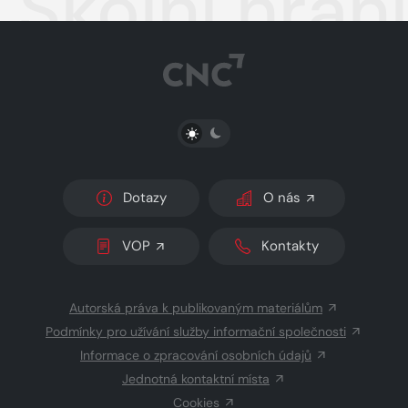
Školní hran
PŘEPNOUT SVĚTLÝ/TMAVÝ REŽIM
Dotazy
O nás
VOP
Kontakty
Autorská práva k publikovaným materiálům
Podmínky pro užívání služby informační společnosti
Informace o zpracování osobních údajů
Jednotná kontaktní místa
Cookies