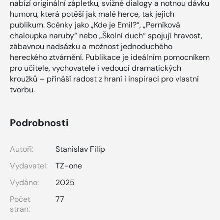
nabízí originální zápletku, svižné dialogy a notnou dávku
humoru, která potěší jak malé herce, tak jejich
publikum. Scénky jako „Kde je Emil?“, „Perníková
chaloupka naruby“ nebo „Školní duch“ spojují hravost,
zábavnou nadsázku a možnost jednoduchého
hereckého ztvárnění. Publikace je ideálním pomocníkem
pro učitele, vychovatele i vedoucí dramatických
kroužků – přináší radost z hraní i inspiraci pro vlastní
tvorbu.
Podrobnosti
Autoři:
Stanislav Filip
Vydavatel:
TZ-one
Vydáno:
2025
Počet
77
stran: