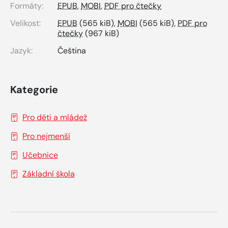
Formáty:
EPUB
,
MOBI
,
PDF pro čtečky
Velikost:
EPUB
(565 kiB),
MOBI
(565 kiB),
PDF pro
čtečky
(967 kiB)
Jazyk:
Čeština
Kategorie
Pro děti a mládež
Pro nejmenší
Učebnice
Základní škola