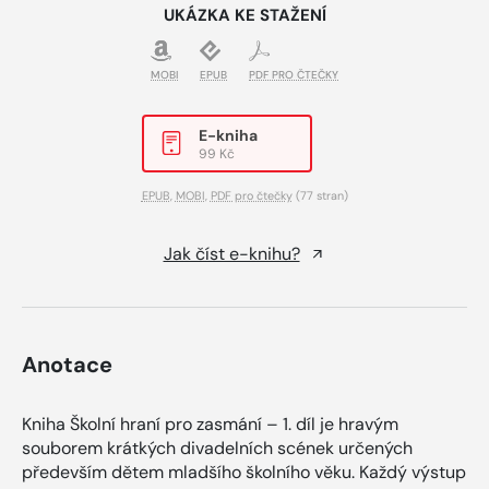
UKÁZKA KE STAŽENÍ
MOBI
EPUB
PDF PRO ČTEČKY
E-kniha
99 Kč
EPUB
,
MOBI
,
PDF pro čtečky
(77 stran)
Jak číst e-knihu?
Anotace
Kniha Školní hraní pro zasmání – 1. díl je hravým
souborem krátkých divadelních scének určených
především dětem mladšího školního věku. Každý výstup