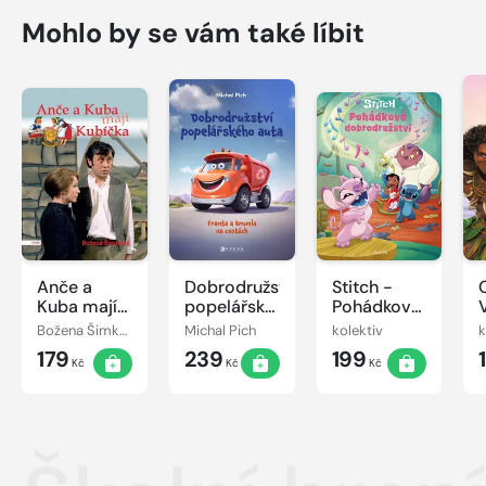
Mohlo by se vám také líbit
Anče a
Dobrodružství
Stitch -
Kuba mají
popelářského
Pohádkové
Kubíčka
auta
dobrodružství
Božena Šimková
Michal Pich
kolektiv
k
179
239
199
Kč
Kč
Kč