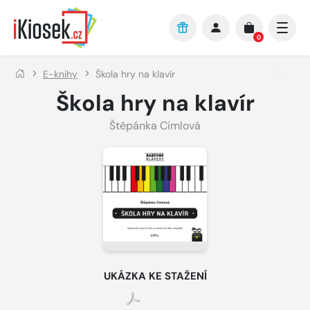
Přejít na hlavní obsah
0
E-knihy
Škola hry na klavír
Škola hry na klavír
Štěpánka Cimlová
UKÁZKA KE STAŽENÍ