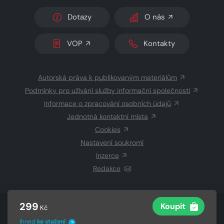
Dotazy
O nás
VOP
Kontakty
Autorská práva k publikovaným materiálům
Podmínky pro užívání služby informační společnosti
Informace o zpracování osobních údajů
Jednotná kontaktní místa
Cookies
Nastavení soukromí
Inzerce
Redakce
299
Koupit
© 2026 Copyright
CZECH NEWS CENTER a.s.
a dodavatelé
Kč
obsahu
Ihned
ke stažení
?