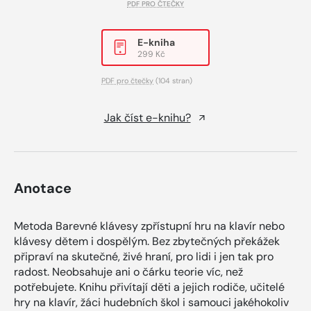
PDF PRO ČTEČKY
E-kniha
299 Kč
PDF pro čtečky
(104 stran)
Jak číst e-knihu?
Anotace
Metoda Barevné klávesy zpřístupní hru na klavír nebo
klávesy dětem i dospělým. Bez zbytečných překážek
připraví na skutečné, živé hraní, pro lidi i jen tak pro
radost. Neobsahuje ani o čárku teorie víc, než
potřebujete. Knihu přivítají děti a jejich rodiče, učitelé
hry na klavír, žáci hudebních škol i samouci jakéhokoliv