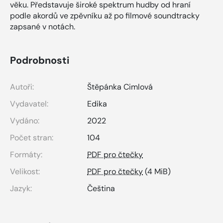
věku. Představuje široké spektrum hudby od hraní
podle akordů ve zpěvníku až po filmové soundtracky
zapsané v notách.
Podrobnosti
Autoři:
Štěpánka Cimlová
Vydavatel:
Edika
Vydáno:
2022
Počet stran:
104
Formáty:
PDF pro čtečky
Velikost:
PDF pro čtečky
(4 MiB)
Jazyk:
Čeština