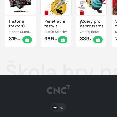
Historie
Penetrační
jQuery pro
traktorů
testy a
neprogramátory
Zetor
exploitace
d
Marián Šuman-Hreblay
Matúš Selecký
Ondřej Baše
319
389
389
Kč
Kč
Kč
Škola hry na
PŘEPNOUT SVĚTLÝ/TMAVÝ REŽIM