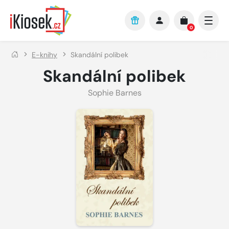
Přejít na hlavní obsah
0
E-knihy
Skandální polibek
Skandální polibek
Sophie Barnes