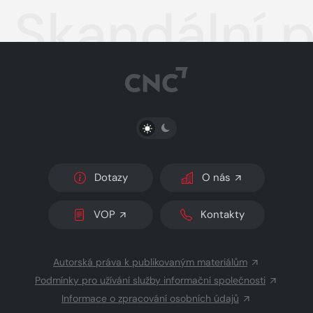
Skandální p
PŘEPNOUT SVĚTLÝ/TMAVÝ REŽIM
Dotazy
O nás
VOP
Kontakty
Autorská práva k publikovaným materiálům
Podmínky pro užívání služby informační společnosti
Informace o zpracování osobních údajů