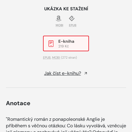
UKÁZKA KE STAŽENÍ
MOBI
EPUB
E-kniha
219 Kč
EPUB
,
MOBI
(272 stran)
Jak číst e-knihu?
Anotace
"Romantický román z ponapoleonské Anglie je
příběhem s věčnou otázkou: Co lásku vyvolává, vzněcuje