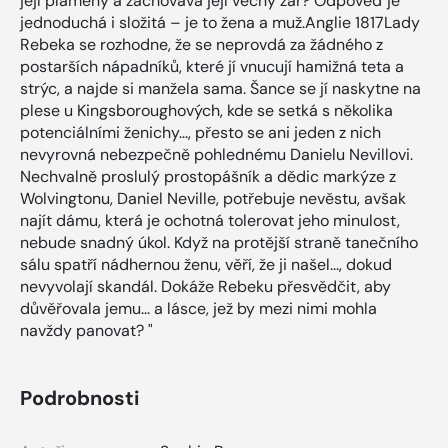
její plameny a zachovává její věčný žár? Odpověď je
jednoduchá i složitá – je to žena a muž.Anglie 1817Lady
Rebeka se rozhodne, že se neprovdá za žádného z
postarších nápadníků, které jí vnucují hamižná teta a
strýc, a najde si manžela sama. Šance se jí naskytne na
plese u Kingsboroughových, kde se setká s několika
potenciálními ženichy..., přesto se ani jeden z nich
nevyrovná nebezpečně pohlednému Danielu Nevillovi.
Nechvalně proslulý prostopášník a dědic markýze z
Wolvingtonu, Daniel Neville, potřebuje nevěstu, avšak
najít dámu, která je ochotná tolerovat jeho minulost,
nebude snadný úkol. Když na protější straně tanečního
sálu spatří nádhernou ženu, věří, že ji našel..., dokud
nevyvolají skandál. Dokáže Rebeku přesvědčit, aby
důvěřovala jemu... a lásce, jež by mezi nimi mohla
navždy panovat? "
Podrobnosti