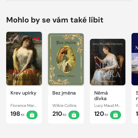
Mohlo by se vám také líbit
Krev upírky
Bez jména
Němá
dívka
Florence Marryat
Wilkie Collins
Lucy Maud Montgomery
W
198
210
120
Kč
Kč
Kč