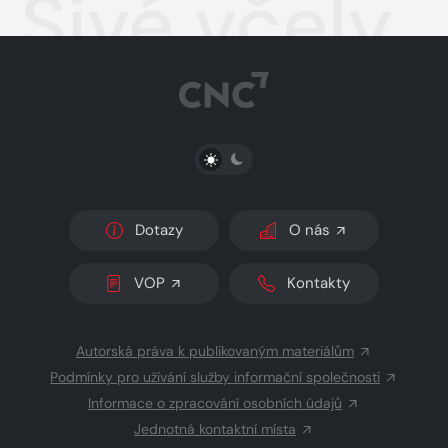
Sivé včely
PŘEPNOUT SVĚTLÝ/TMAVÝ REŽIM
Dotazy
O nás
VOP
Kontakty
Autorská práva k publikovaným materiálům
Podmínky pro užívání služby informační společnosti
Informace o zpracování osobních údajů
Jednotná kontaktní místa