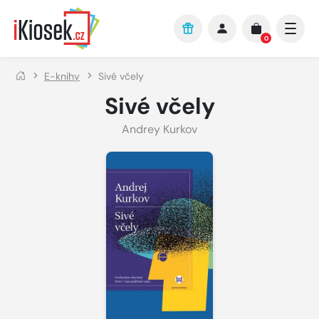
Přejít na hlavní obsah
0
E-knihy
Sivé včely
Sivé včely
Andrey Kurkov