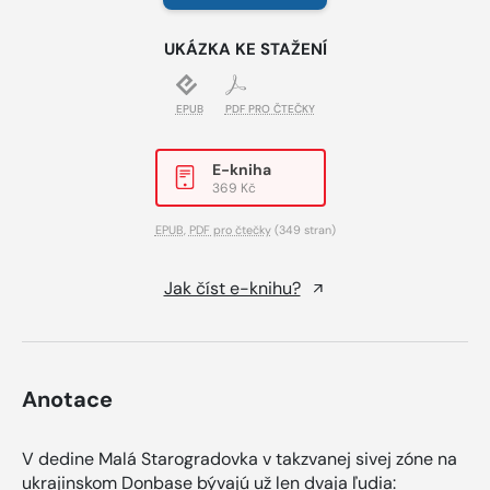
UKÁZKA KE STAŽENÍ
EPUB
PDF PRO ČTEČKY
E-kniha
369 Kč
EPUB
,
PDF pro čtečky
(349 stran)
Jak číst e-knihu?
Anotace
V dedine Malá Starogradovka v takzvanej sivej zóne na
ukrajinskom Donbase bývajú už len dvaja ľudia: