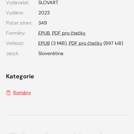
Vydavatel:
SLOVART
Vydáno:
2023
Počet stran:
349
Formáty:
EPUB
,
PDF pro čtečky
Velikost:
EPUB
(3 MiB),
PDF pro čtečky
(897 kiB)
Jazyk:
Slovenština
Kategorie
Romány