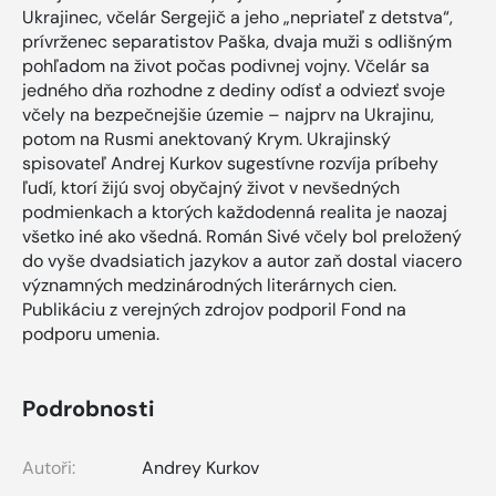
Ukrajinec, včelár Sergejič a jeho „nepriateľ z detstva“,
prívrženec separatistov Paška, dvaja muži s odlišným
pohľadom na život počas podivnej vojny. Včelár sa
jedného dňa rozhodne z dediny odísť a odviezť svoje
včely na bezpečnejšie územie – najprv na Ukrajinu,
potom na Rusmi anektovaný Krym. Ukrajinský
spisovateľ Andrej Kurkov sugestívne rozvíja príbehy
ľudí, ktorí žijú svoj obyčajný život v nevšedných
podmienkach a ktorých každodenná realita je naozaj
všetko iné ako všedná. Román Sivé včely bol preložený
do vyše dvadsiatich jazykov a autor zaň dostal viacero
významných medzinárodných literárnych cien.
Publikáciu z verejných zdrojov podporil Fond na
podporu umenia.
Podrobnosti
Autoři:
Andrey Kurkov