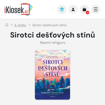
Přejít na hlavní obsah
0
E-knihy
Sirotci dešťových stínů
Sirotci dešťových stínů
Naomi Ishiguro