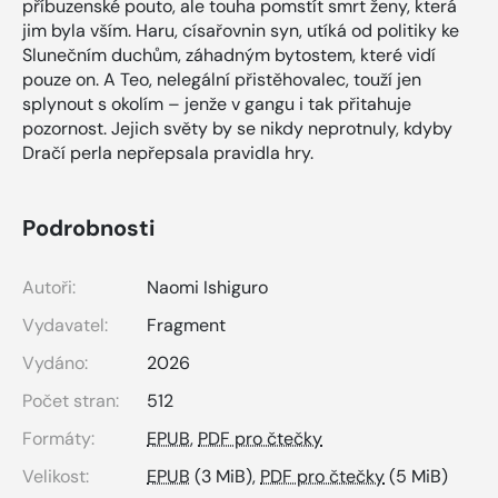
příbuzenské pouto, ale touha pomstít smrt ženy, která
jim byla vším. Haru, císařovnin syn, utíká od politiky ke
Slunečním duchům, záhadným bytostem, které vidí
pouze on. A Teo, nelegální přistěhovalec, touží jen
splynout s okolím – jenže v gangu i tak přitahuje
pozornost. Jejich světy by se nikdy neprotnuly, kdyby
Dračí perla nepřepsala pravidla hry.
Podrobnosti
Autoři:
Naomi Ishiguro
Vydavatel:
Fragment
Vydáno:
2026
Počet stran:
512
Formáty:
EPUB
,
PDF pro čtečky
Velikost:
EPUB
(3 MiB),
PDF pro čtečky
(5 MiB)