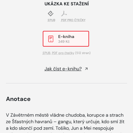
UKÁZKA KE STAŽENÍ
EPUB
PDF PRO ČTEČKY
E-kniha
349 Kč
EPUB
,
PDF pro čtečky
(512 stran)
Jak číst e-knihu?
Anotace
V Závětrném městě vládne chudoba, korupce a strach
ze Šťastných havranů – gangu, který určuje, kdo smí žít
a kdo skončí pod zemí. Tošiko, Jun a Mei nespojuje