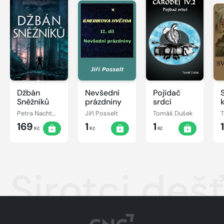
Džbán
Nevšední
Pojídač
Sněžníků
prázdniny
srdcí
Petra Nachtmanová
Jiří Posselt
Tomáš Dušek
169
1
1
Kč
Kč
Kč
Sirotci deš