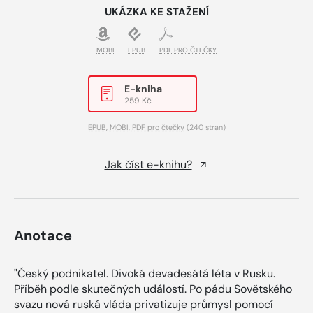
UKÁZKA KE STAŽENÍ
MOBI
EPUB
PDF PRO ČTEČKY
E-kniha
259 Kč
EPUB
,
MOBI
,
PDF pro čtečky
(240 stran)
Jak číst e-knihu?
Anotace
"Český podnikatel. Divoká devadesátá léta v Rusku.
Příběh podle skutečných událostí. Po pádu Sovětského
svazu nová ruská vláda privatizuje průmysl pomocí