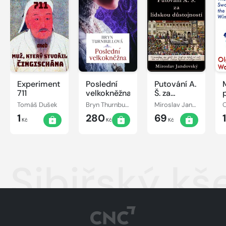
Experiment
Poslední
Putování A.
711
velkokněžna
Š. za
lidskou
Tomáš Dušek
Bryn Thurnbullová
Miroslav Jandovský
O
důstojností
1
280
69
Kč
Kč
Kč
Sibiřský kš