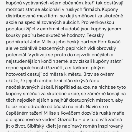
kupónů vydávaných všem občanům, kteří tak dostávají
možnost stát se akcionáři v ruských firmách. Kupóny
distribuované mezi lidmi se dají směňovat za skutečné
akcie na specializovaných aukcích. Pro venkovskou
populaci žijící v extrémní chudobě jsou kupóny jenom
kousky papíru bez skutečné hodnoty. Texaský
podnikatel John Mills a jeho český partner Petr Kováč
ale ve zdánlivě bezcenných papírcích vidí obrovský
potenciál. Vydávají se proto do nejvzdálenějších a
nejstudenějších končin země, aby získali kupóny státní
ropné společnosti Gazněft, a s taškami plnými
hotovosti cestují od města k městu. Brzy se ovšem
ukáže, že jejich ambiciózní plán skrývá řadu
neočekávaných úskalí. Například aukce, na nichž se tyto
kupóny směňují za skutečné akcie, se záměrně konají na
těch nejodlehlejších a nejhůř dostupných místech, aby
to cizince odradilo od účasti na nich. Navíc se o
úspěšném tažení Millse s Kováčem dozvídá ruská mafie
a oligarchové ve vedení Gazněftu – a v tu chvíli začíná
jít o život. Sibiřský kšeft je napínavý román inspirovaný