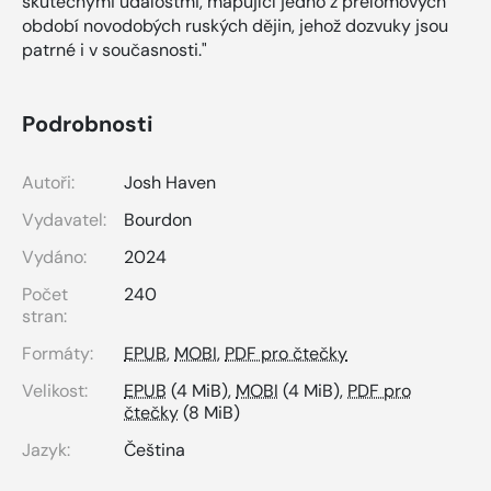
skutečnými událostmi, mapující jedno z přelomových
období novodobých ruských dějin, jehož dozvuky jsou
patrné i v současnosti."
Podrobnosti
Autoři:
Josh Haven
Vydavatel:
Bourdon
Vydáno:
2024
Počet
240
stran:
Formáty:
EPUB
,
MOBI
,
PDF pro čtečky
Velikost:
EPUB
(4 MiB),
MOBI
(4 MiB),
PDF pro
čtečky
(8 MiB)
Jazyk:
Čeština