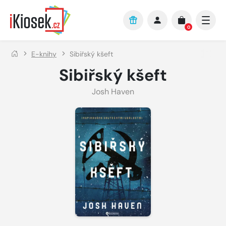
Přejít na hlavní obsah
0
E-knihy
Sibiřský kšeft
Sibiřský kšeft
Josh Haven