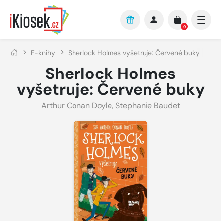
Přejít na hlavní obsah
0
E-knihy
Sherlock Holmes vyšetruje: Červené buky
Sherlock Holmes
vyšetruje: Červené buky
Arthur Conan Doyle, Stephanie Baudet