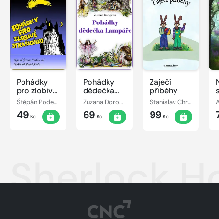
Pohádky
Pohádky
Zaječí
pro zlobivé
dědečka
příběhy
strašidýlko
Lampáře
Štěpán Podešt, ml.
Zuzana Dorogiová
Stanislav Chromčák
49
69
99
Kč
Kč
Kč
Sherlock H