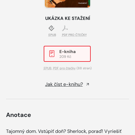
UKÁZKA KE STAŽENÍ
EPUB
PDF PRO ČTEČKY
E-kniha
209 Kč
EPUB
,
PDF pro čtečky
(88 stran)
Jak číst e-knihu?
Anotace
Tajomný dom. Vstúpiť doň? Sherlock, poraď! Vyriešiť