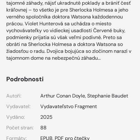
tajomné záhady, nájsť ukradnuté poklady a brániť česť
kráľovnej – to všetko je pre Sherlocka Holmesa a jeho
verného spoločníka doktora Watsona každodennou
prácou. Violet Hunterová sa uchádza o miesto
vychovávateľky vo vidieckej usadlosti Červené buky,
podmienky prijatia sú však veľmi podivné. Preto sa
obráti na Sherlocka Holmesa a doktora Watsona so
žiadosťou o radu. Dvojica bojujúca so zločinom narazí v
tajomnom dome na nebezpečnú záhadu...
Podrobnosti
Autoři:
Arthur Conan Doyle, Stephanie Baudet
Vydavatel:
Vydavateľstvo Fragment
Vydáno:
2025
Počet stran:
88
Formáty:
EPUB
,
PDF pro čtečky