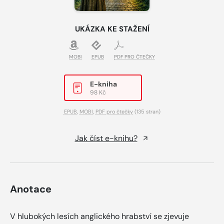
UKÁZKA KE STAŽENÍ
MOBI
EPUB
PDF PRO ČTEČKY
E-kniha
98 Kč
EPUB
,
MOBI
,
PDF pro čtečky
(135 stran)
Jak číst e-knihu?
Anotace
V hlubokých lesích anglického hrabství se zjevuje