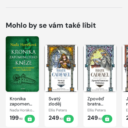
Mohlo by se vám také líbit
Kronika
Svatý
Zpověď
zapomenutého
zloděj
bratra
kněze
Haluina
Naďa Horáková
Ellis Peters
Ellis Peters
E
199
249
249
Kč
Kč
Kč