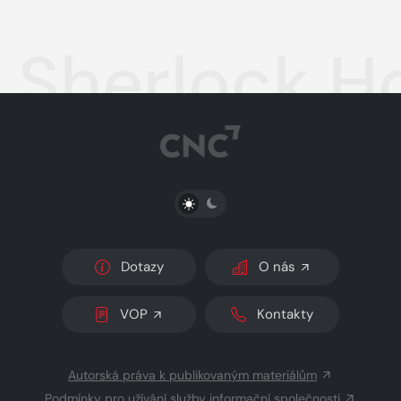
Sherlock H
PŘEPNOUT SVĚTLÝ/TMAVÝ REŽIM
Dotazy
O nás
VOP
Kontakty
Autorská práva k publikovaným materiálům
Podmínky pro užívání služby informační společnosti