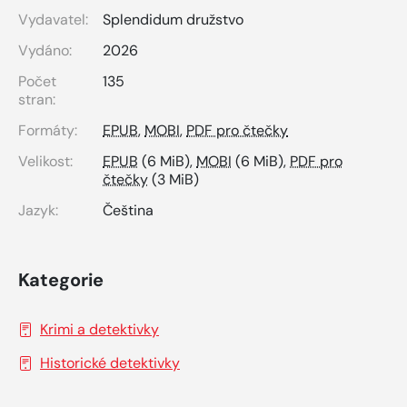
Vydavatel:
Splendidum družstvo
Vydáno:
2026
Počet
135
stran:
Formáty:
EPUB
,
MOBI
,
PDF pro čtečky
Velikost:
EPUB
(6 MiB),
MOBI
(6 MiB),
PDF pro
čtečky
(3 MiB)
Jazyk:
Čeština
Kategorie
Krimi a detektivky
Historické detektivky