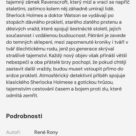
tajemný zámek Ravenscroft, který mizí a vrací se napříč
staletími, zatímco kolem něj záhadně umírají lidé.
Sherlock Holmes a doktor Watson se vydávají po
stopách dávného prokletí, starého zlatého prstenu a
děsivých vražd, které spojují šestnácté století, jejich
současnost i vzdálenou budoucnost. Pátrání je zavede
do temných sklepení, mezi zapomenuté kroniky i tváří v
tvář šlechtickému rodu, jenž po generace skrýval
strašlivé tajemství. Každý nový objev však přináší větší
nebezpečí a oba přátelé brzy pochopí, že pokud chtějí
zastavit další vraždy, budou muset vstoupit přímo do
srdce prokletí. Atmosférický detektivní příběh spojuje
klasického Sherlocka Holmese s gotickou hrůzou,
tajemstvím cestování časem a bojem proti zlu, které
odmítá zemřít.
Podrobnosti
Autoři:
René Rony