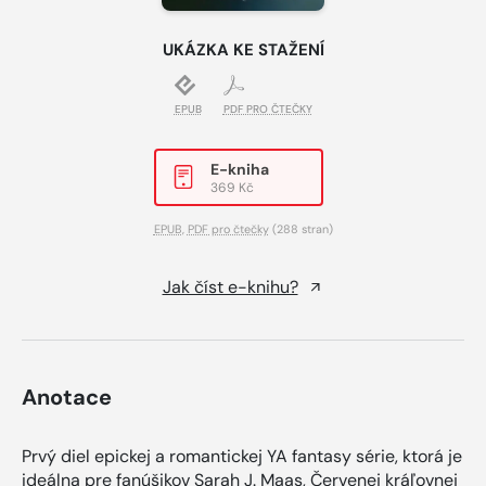
UKÁZKA KE STAŽENÍ
EPUB
PDF PRO ČTEČKY
E-kniha
369 Kč
EPUB
,
PDF pro čtečky
(288 stran)
Jak číst e-knihu?
Anotace
Prvý diel epickej a romantickej YA fantasy série, ktorá je
ideálna pre fanúšikov Sarah J. Maas, Červenej kráľovnej