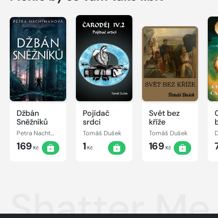
Džbán
Pojídač
Svět bez
Sněžníků
srdcí
kříže
Petra Nachtmanová
Tomáš Dušek
Tomáš Dušek
D
169
1
169
Kč
Kč
Kč
Shatter Me 