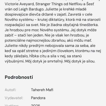
Victorie Aveyard, Stranger Things od Netflixu a Šesť
vrán od Leigh Bardugo. Juliette je krehké mladé
dospievajúce dievča držané v zajatí. Zavretá v cele
Nového systému - krutej diktatúry, ktorá má na starosti
rozpadajúci sa svet. Nie je žiadna obyčajná tínedžerka.
Je hrozbou pre moc Nového systému. Jej dotyk môže
zabiť – stačí len jeden. Nie je však len hrozbou, je
potenciálne najmocnejšou zbraňou, akú môžu mať.
Juliette nikdy predtým nebojovala sama za seba, ale
keď sa opäť stretne s jediným človekom, ktorému na nej
kedy záležalo, hĺbka citu a sila v nej, sa stanú
výbušnými. Môj dotyk je smrteľný. Môj dotyk je silou.
Podrobnosti
Autoři:
Tahereh Mafi
Vydavatel:
Pandora
Vydáno:
2025