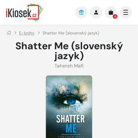
Přejít na hlavní obsah
0
E-knihy
Shatter Me (slovenský jazyk)
Shatter Me (slovenský
jazyk)
Tahereh Mafi