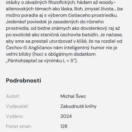
otázky o závažných filozofických, hádam až woody-
allenovských témach ako láska, Boh, zmysel života... ba
možno poradia aj s výberom čistiaceho prostriedku.
Jedenásť poviedok je zasadených do rôzneho
prostredia, od bežne známych ako dovolenkový raj až
po exotické ako staničná úschovňa batožín. Je načase,
aby sme sa prestali utvrdzovať v klišé, že na rozdiel od
Čechov či Angličanov nám inteligentný humor nie je
veľmi blízky (hoci s obligátnym dodatkom
„Pánhohzaplať za výnimku L + S“).
Podrobnosti
Autoři:
Michal Švec
Vydavatel:
Zabudnuté knihy
Vydáno:
2024
Počet stran:
128