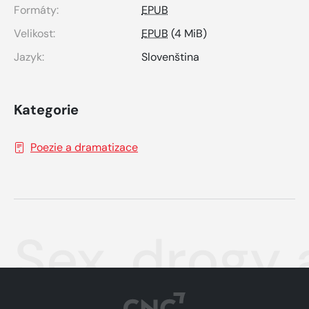
Formáty:
EPUB
Velikost:
EPUB
(4 MiB)
Jazyk:
Slovenština
Kategorie
Poezie a dramatizace
Sex, drogy