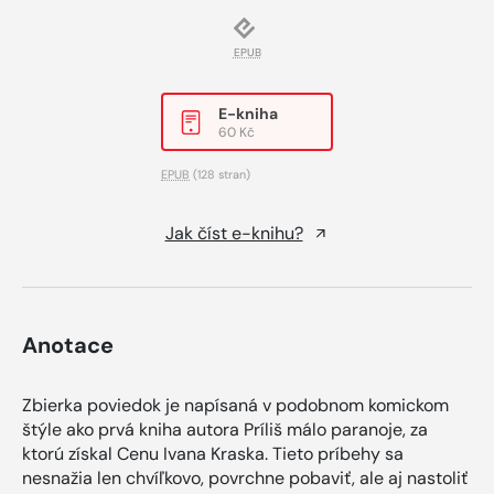
EPUB
E-kniha
60 Kč
EPUB
(128 stran)
Jak číst e-knihu?
Anotace
Zbierka poviedok je napísaná v podobnom komickom
štýle ako prvá kniha autora Príliš málo paranoje, za
ktorú získal Cenu Ivana Kraska. Tieto príbehy sa
nesnažia len chvíľkovo, povrchne pobaviť, ale aj nastoliť