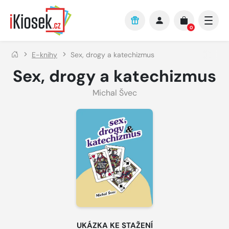
Přejít na hlavní obsah
0
E-knihy
Sex, drogy a katechizmus
Sex, drogy a katechizmus
Michal Švec
UKÁZKA KE STAŽENÍ