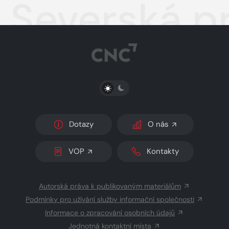
Severská p
PŘEPNOUT SVĚTLÝ/TMAVÝ REŽIM
Dotazy
O nás
VOP
Kontakty
Autorská práva k publikovaným materiálům
Podmínky pro užívání služby informační společnosti
Informace o zpracování osobních údajů
Jednotná kontaktní místa