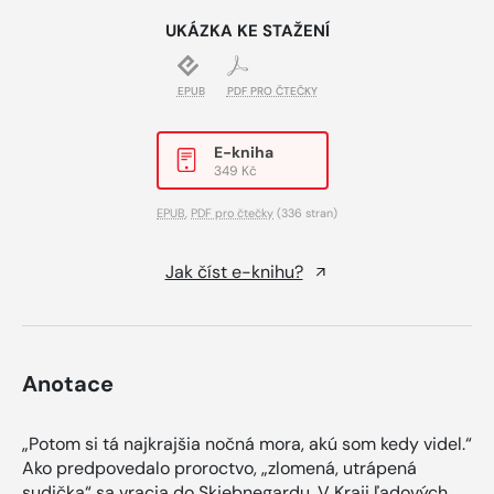
UKÁZKA KE STAŽENÍ
EPUB
PDF PRO ČTEČKY
E-kniha
349 Kč
EPUB
,
PDF pro čtečky
(336 stran)
Jak číst e-knihu?
Anotace
„Potom si tá najkrajšia nočná mora, akú som kedy videl.“
Ako predpovedalo proroctvo, „zlomená, utrápená
sudička“ sa vracia do Skjebnegardu. V Kraji ľadových