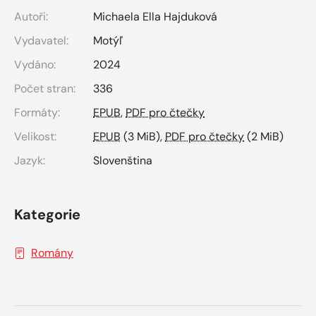
Autoři:
Michaela Ella Hajduková
Vydavatel:
Motýľ
Vydáno:
2024
Počet stran:
336
Formáty:
EPUB
,
PDF pro čtečky
Velikost:
EPUB
(3 MiB),
PDF pro čtečky
(2 MiB)
Jazyk:
Slovenština
Kategorie
Romány