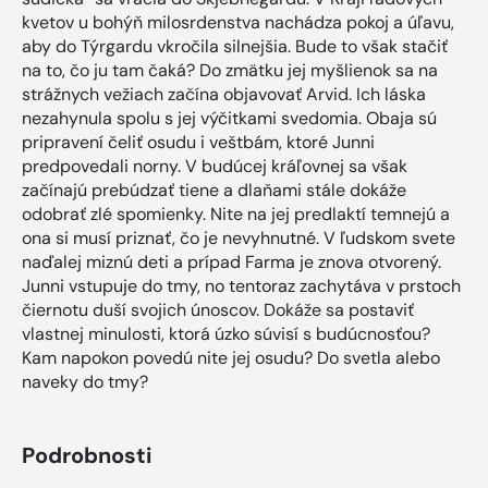
kvetov u bohýň milosrdenstva nachádza pokoj a úľavu,
aby do Týrgardu vkročila silnejšia. Bude to však stačiť
na to, čo ju tam čaká? Do zmätku jej myšlienok sa na
strážnych vežiach začína objavovať Arvid. Ich láska
nezahynula spolu s jej výčitkami svedomia. Obaja sú
pripravení čeliť osudu i veštbám, ktoré Junni
predpovedali norny. V budúcej kráľovnej sa však
začínajú prebúdzať tiene a dlaňami stále dokáže
odobrať zlé spomienky. Nite na jej predlaktí temnejú a
ona si musí priznať, čo je nevyhnutné. V ľudskom svete
naďalej miznú deti a prípad Farma je znova otvorený.
Junni vstupuje do tmy, no tentoraz zachytáva v prstoch
čiernotu duší svojich únoscov. Dokáže sa postaviť
vlastnej minulosti, ktorá úzko súvisí s budúcnosťou?
Kam napokon povedú nite jej osudu? Do svetla alebo
naveky do tmy?
Podrobnosti