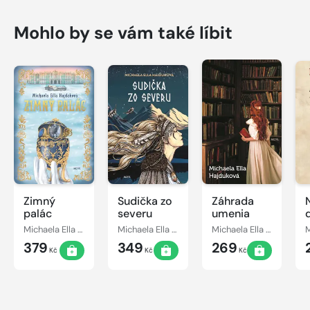
Mohlo by se vám také líbit
Zimný
Sudička zo
Záhrada
palác
severu
umenia
Michaela Ella Hajduková
Michaela Ella Hajduková
Michaela Ella Hajduková
379
349
269
Kč
Kč
Kč