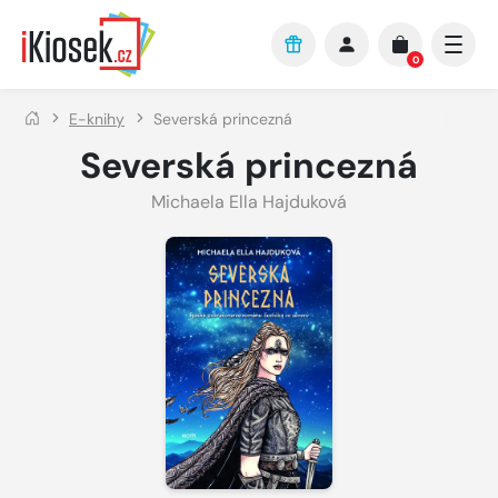
Přejít na hlavní obsah
0
E-knihy
Severská princezná
Severská princezná
Michaela Ella Hajduková