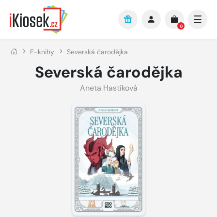
Přejít na hlavní obsah
0
E-knihy
Severská čarodějka
Severská čarodějka
Aneta Hastíková