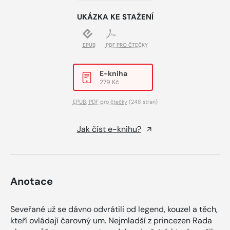
UKÁZKA KE STAŽENÍ
EPUB
PDF PRO ČTEČKY
E-kniha
279 Kč
EPUB
,
PDF pro čtečky
(248 stran)
Jak číst e-knihu?
Anotace
Seveřané už se dávno odvrátili od legend, kouzel a těch,
kteří ovládají čarovný um. Nejmladší z princezen Rada