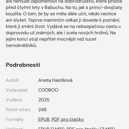
ale nemůže zapomenout na dobrodružství, které prožila
před čtyřmi lety v Babuchu. Na to, jak s princi-dvojčaty
kouzlila. O tom, že by se měla dále učit, nikdo nechce
ani slyšet. Teprve maminčin odkaz ji dovede k poznání,
které jí změní život. Vydává se na nebezpečnou cestu v
doprovodu už známých, ale i zcela nových hrdinů. Na
jejím konci stojí nepřítel mocnější než tucet
černokněžníků.
Podrobnosti
Autoři:
Aneta Hastíková
Vydavatel:
COOBOO
Vydáno:
2025
Počet stran:
248
Formáty:
EPUB
,
PDF pro čtečky