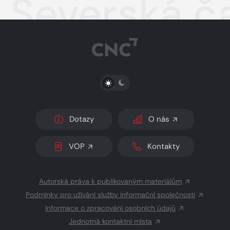
Severská č
PŘEPNOUT SVĚTLÝ/TMAVÝ REŽIM
Dotazy
O nás
VOP
Kontakty
Autorská práva k publikovaným materiálům
Podmínky pro užívání služby informační společnosti
Informace o zpracování osobních údajů
Jednotná kontaktní místa