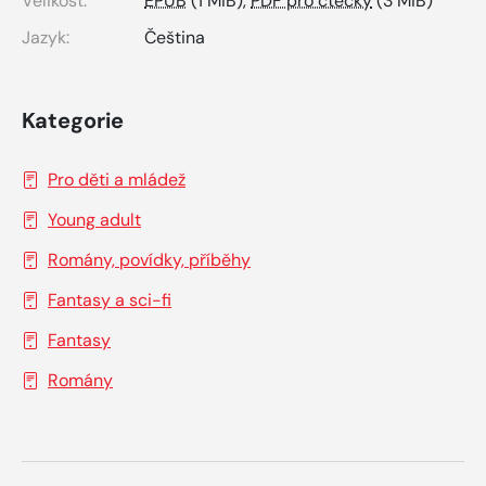
Velikost:
EPUB
(1 MiB),
PDF pro čtečky
(3 MiB)
Jazyk:
Čeština
Kategorie
Pro děti a mládež
Young adult
Romány, povídky, příběhy
Fantasy a sci-fi
Fantasy
Romány