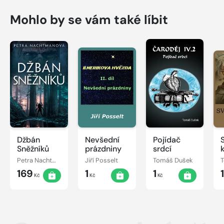
Mohlo by se vám také líbit
Džbán
Nevšední
Pojídač
Sněžníků
prázdniny
srdcí
Petra Nachtmanová
Jiří Posselt
Tomáš Dušek
169
1
1
Kč
Kč
Kč