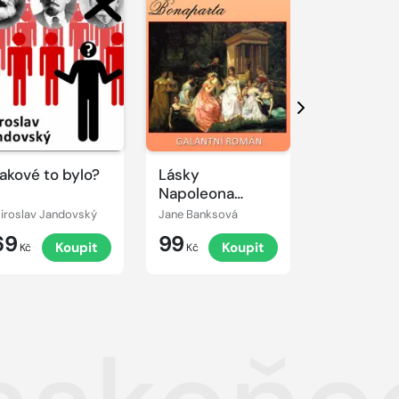
Další
akové to bylo?
Lásky
Skoněpád
Napoleona
Bonaparta
iroslav Jandovský
Jane Banksová
Miroslav Jan
69
99
69
Koupit
Koupit
K
Kč
Kč
Kč