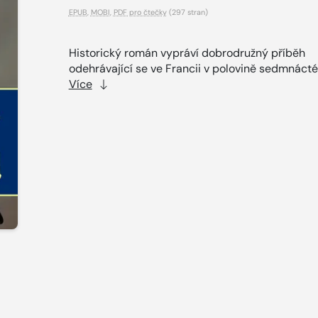
EPUB
,
MOBI
,
PDF pro čtečky
(297 stran)
Historický román vypráví dobrodružný příběh
odehrávající se ve Francii v polovině sedmnácté
Více