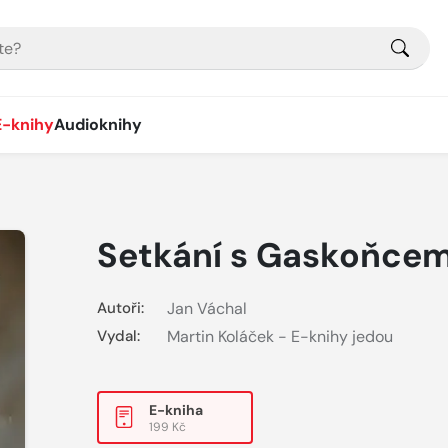
E-knihy
Audioknihy
Setkání s Gaskoňce
Autoři:
Jan Váchal
Vydal:
Martin Koláček - E-knihy jedou
E-kniha
199 Kč