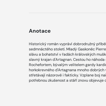
Anotace
Historický román vypráví dobrodružný příběh
sedmnáctého století. Mladý Gaskoněc Pierre 
slávu a bohatství v řadách královských mušk
slavný krajan d'Artagnan. Cestou ho náhod
Rochefortem, bývalým velitelem gardy kardin
horkokrevného d'Artagnana mnoho dobrých v
střetávají názorově i fakticky. Vzplane boj nai
potřebnou zkušenost a stáří znovu objevuje 