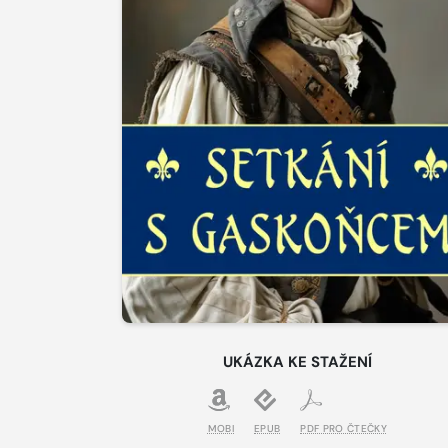
UKÁZKA KE STAŽENÍ
MOBI
EPUB
PDF PRO ČTEČKY