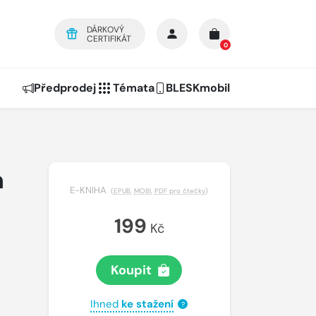
DÁRKOVÝ
CERTIFIKÁT
0
Předprodej
Témata
BLESKmobil
m
E-KNIHA
(
EPUB
,
MOBI
,
PDF pro čtečky
)
199
Kč
Koupit
Ihned
ke stažení
?