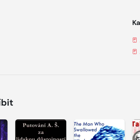
Ka
íbit