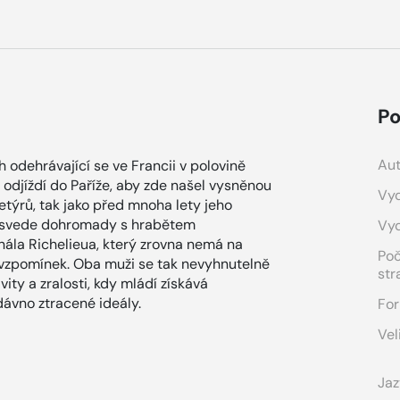
Po
Aut
 odehrávající se ve Francii v polovině
odjíždí do Paříže, aby zde našel vysněnou
Vyd
etýrů, tak jako před mnoha lety jeho
a svede dohromady s hrabětem
Vy
ála Richelieua, který zrovna nemá na
Po
zpomínek. Oba muži se tak nevyhnutelně
str
vity a zralosti, kdy mládí získává
dávno ztracené ideály.
For
Vel
Jaz