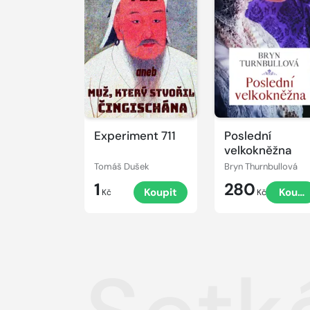
Experiment 711
Poslední
velkokněžna
Tomáš Dušek
Bryn Thurnbullová
1
280
Koupit
Koupi
Kč
Kč