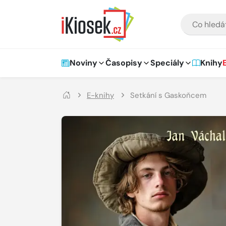
Přejít na hlavní obsah
VYHLEDÁVÁNÍ
Hlavní navigace
Noviny
Časopisy
Speciály
Knihy
E-knihy
Setkání s Gaskoňcem