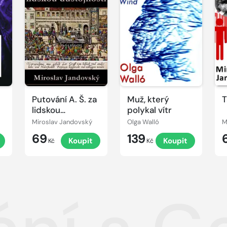
Putování A. Š. za
Muž, který
T
lidskou
polykal vítr
důstojností
Miroslav Jandovský
Olga Walló
M
69
139
t
Koupit
Koupit
Kč
Kč