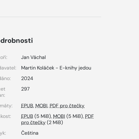
drobnosti
oři:
Jan Váchal
avatel:
Martin Koláček - E-knihy jedou
dáno:
2024
čet
297
an:
máty:
EPUB
,
MOBI
,
PDF pro čtečky
ikost:
EPUB
(5 MiB),
MOBI
(5 MiB),
PDF
pro čtečky
(2 MiB)
yk:
Čeština