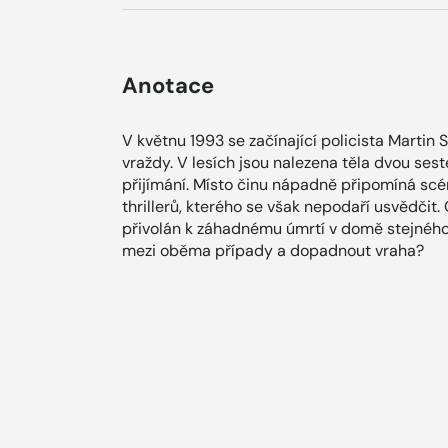
Anotace
V květnu 1993 se začínající policista Martin
vraždy. V lesích jsou nalezena těla dvou se
přijímání. Místo činu nápadně připomíná scé
thrillerů, kterého se však nepodaří usvědčit.
přivolán k záhadnému úmrtí v domě stejného s
mezi oběma případy a dopadnout vraha?