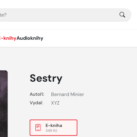
E-knihy
Audioknihy
Sestry
Autoři:
Bernard Minier
Vydal:
XYZ
E-kniha
349 Kč