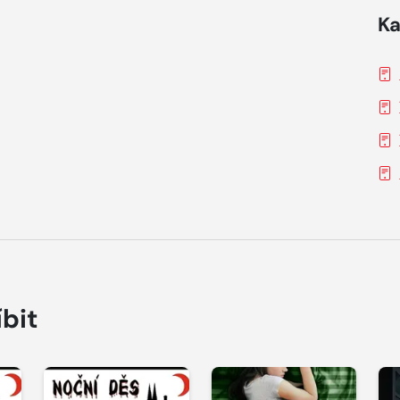
Ka
íbit