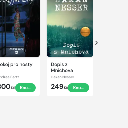
Další
okoj pro hosty
Dopis z
Symetrie
Mnichova
odplaty
ndrea Bartz
Hakan Nesser
Tim Weaver
300
249
99
Koupit
Koupit
K
Kč
Kč
Kč