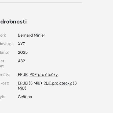
drobnosti
oři:
Bernard Minier
avatel:
XYZ
dáno:
2025
čet
432
an:
máty:
EPUB
,
PDF pro čtečky
ikost:
EPUB
(3 MiB),
PDF pro čtečky
(3
MiB)
yk:
Čeština