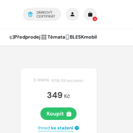
DÁRKOVÝ
CERTIFIKÁT
0
Předprodej
Témata
BLESKmobil
E-KNIHA
(
EPUB
,
PDF pro čtečky
)
349
Kč
Koupit
Ihned
ke stažení
?