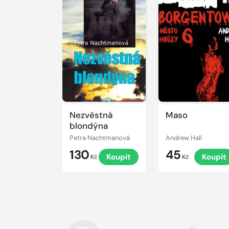
Nezvěstná
Maso
blondýna
Petra Nachtmanová
Andrew Hall
130
45
Koupit
Koupit
Kč
Kč