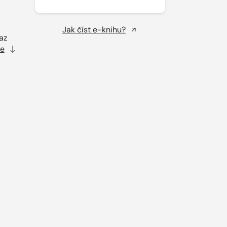
Jak číst e-knihu?
az
ce