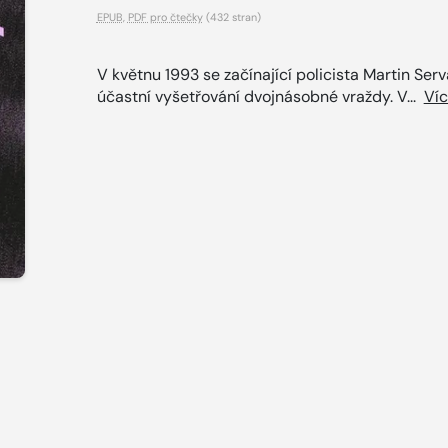
EPUB
,
PDF pro čtečky
(432 stran)
V květnu 1993 se začínající policista Martin Serv
účastní vyšetřování dvojnásobné vraždy. V...
Ví