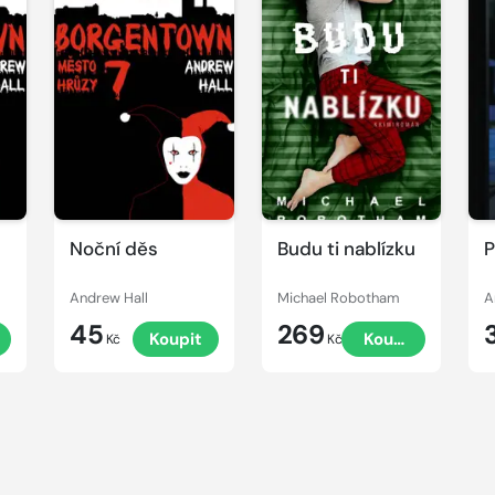
Noční děs
Budu ti nablízku
P
Andrew Hall
Michael Robotham
A
45
269
Koupit
Koupit
Kč
Kč