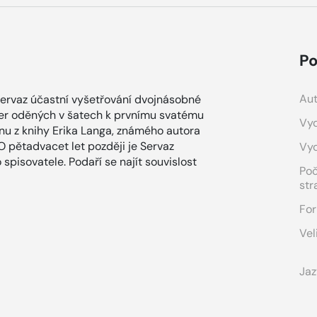
Po
Aut
 Servaz účastní vyšetřování dvojnásobné
ster oděných v šatech k prvnímu svatému
Vyd
nu z knihy Erika Langa, známého autora
 O pětadvacet let později je Servaz
Vy
pisovatele. Podaří se najít souvislost
Po
str
For
Vel
Jaz