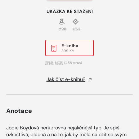
UKÁZKA KE STAŽENÍ
MOBI
EPUB
E-kniha
399 Kč
EPUB
,
MOBI
(456 stran)
Jak číst e-knihu?
Anotace
Jodie Boydová není zrovna nejakčnější typ. Je spíš
úzkostlivá, plachá a na to, jak by měla naložit se svým