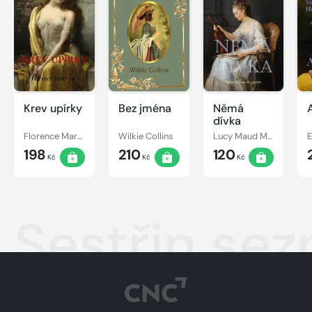
Krev upírky
Bez jména
Němá
dívka
Florence Marryat
Wilkie Collins
Lucy Maud Montgomery
198
210
120
Kč
Kč
Kč
Sestřin se