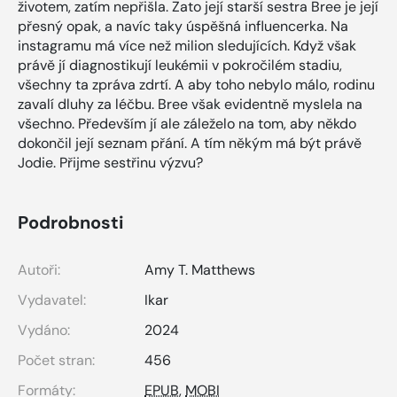
životem, zatím nepřišla. Zato její starší sestra Bree je její
přesný opak, a navíc taky úspěšná influencerka. Na
instagramu má více než milion sledujících. Když však
právě jí diagnostikují leukémii v pokročilém stadiu,
všechny ta zpráva zdrtí. A aby toho nebylo málo, rodinu
zavalí dluhy za léčbu. Bree však evidentně myslela na
všechno. Především jí ale záleželo na tom, aby někdo
dokončil její seznam přání. A tím někým má být právě
Jodie. Přijme sestřinu výzvu?
Podrobnosti
Autoři:
Amy T. Matthews
Vydavatel:
Ikar
Vydáno:
2024
Počet stran:
456
Formáty:
EPUB
,
MOBI