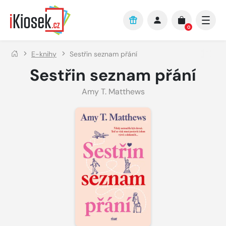
Přejít na hlavní obsah
0
E-knihy
Sestřin seznam přání
Sestřin seznam přání
Amy T. Matthews